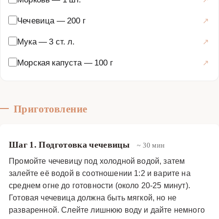
блюдами.
Чечевица
—
200 г
Основные блюда
·
Овощные блюда
·
Овощные котлеты
Мука
—
3 ст. л.
Морская капуста
—
100 г
Приготовление
Шаг 1. Подготовка чечевицы
~ 30 мин
Промойте чечевицу под холодной водой, затем
залейте её водой в соотношении 1:2 и варите на
среднем огне до готовности (около 20-25 минут).
Готовая чечевица должна быть мягкой, но не
разваренной. Слейте лишнюю воду и дайте немного