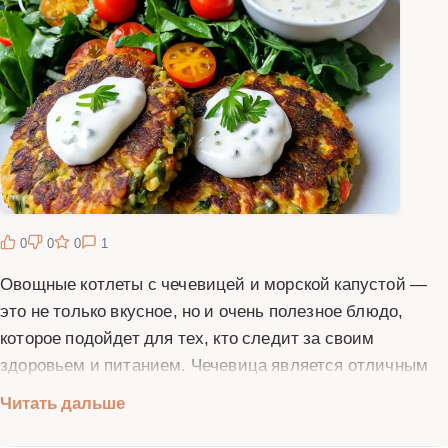
0
0
0
1
Овощные котлеты с чечевицей и морской капустой —
это не только вкусное, но и очень полезное блюдо,
которое подойдет для тех, кто следит за своим
здоровьем и питанием. Чечевица является отличным
источником белка, а морская капуста богата йодом и
Читать дальше
другими полезными микроэлементами. Эти котлеты
можно подавать как самостоятельное блюдо или с