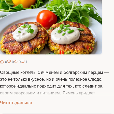
0
0
0
1
Овощные котлеты с ячменем и болгарским перцем —
это не только вкусное, но и очень полезное блюдо,
которое идеально подходит для тех, кто следит за
своим здоровьем и питанием. Ячмень придает
котлетам приятную текстуру и насыщает их полезными
Читать дальше
микроэлементами, а болгарский перец добавляет
яркий вкус и аромат. Эти котлеты можно подавать как