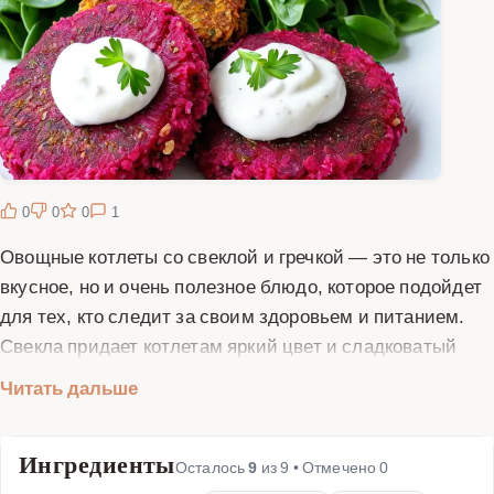
0
0
0
1
Овощные котлеты со свеклой и гречкой — это не только
вкусное, но и очень полезное блюдо, которое подойдет
для тех, кто следит за своим здоровьем и питанием.
Свекла придает котлетам яркий цвет и сладковатый
вкус, а гречка делает их сытными и богатыми белком.
Читать дальше
Этот рецепт особенно понравится вегетарианцам и тем,
кто хочет разнообразить свой рацион полезными
Ингредиенты
блюдами. Для приготовления котлет вам понадобятся
Осталось
9
из
9
• Отмечено
0