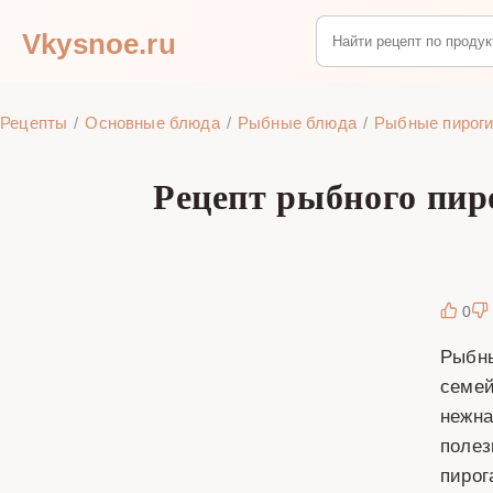
Vkysnoe.ru
Рецепты
Основные блюда
Рыбные блюда
Рыбные пирог
Рецепт рыбного пиро
0
Рыбны
семей
нежна
полез
пирог