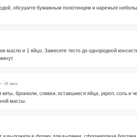
водой, обсушите бумажным полотенцем и нарежьте неболь
ое масло и 1 яйцо. Замесите тесто до однородной консис
минут.
~ 10 мин
 кеты, брокколи, сливки, оставшиеся яйца, укроп, соль и 
ной массы.
аст и выложите в форму для выпечки, сформировав бортик