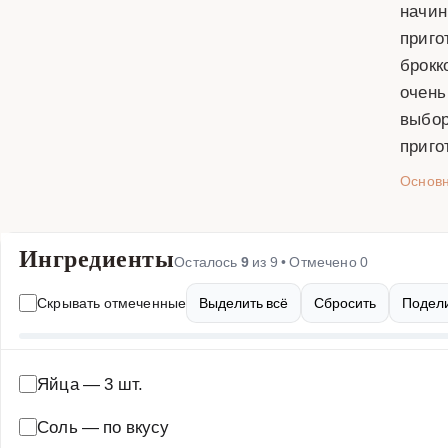
начин
приго
брокк
очень
выбор
приго
Основ
Ингредиенты
Осталось
9
из
9
• Отмечено
0
Скрывать отмеченные
Выделить всё
Сбросить
Подели
Яйца
—
3 шт.
Соль
—
по вкусу