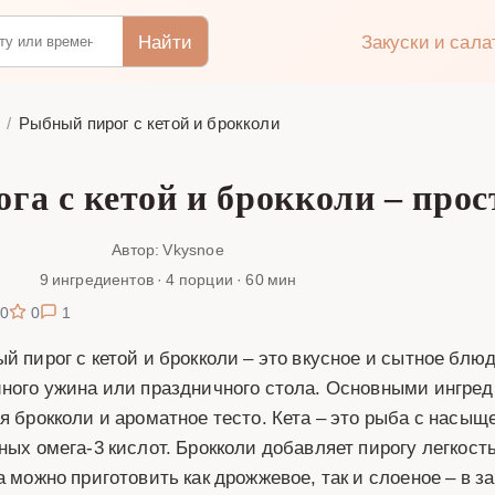
Найти
Закуски и сал
и
Рыбный пирог с кетой и брокколи
га с кетой и брокколи – прос
Автор: Vkysnoe
9 ингредиентов · 4 порции · 60 мин
0
0
1
й пирог с кетой и брокколи – это вкусное и сытное блю
ного ужина или праздничного стола. Основными ингред
я брокколи и ароматное тесто. Кета – это рыба с насы
ных омега-3 кислот. Брокколи добавляет пирогу легкост
а можно приготовить как дрожжевое, так и слоеное – в 