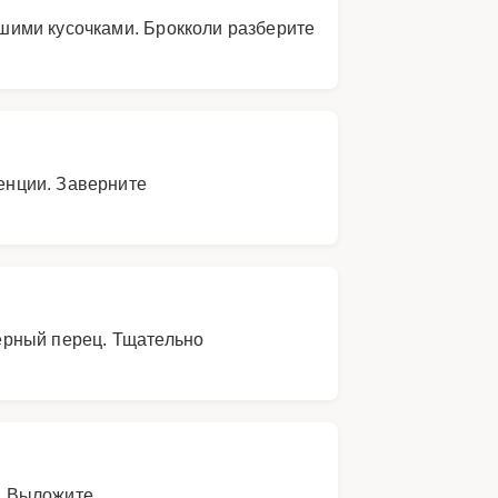
шими кусочками. Брокколи разберите
тенции. Заверните
черный перец. Тщательно
и. Выложите