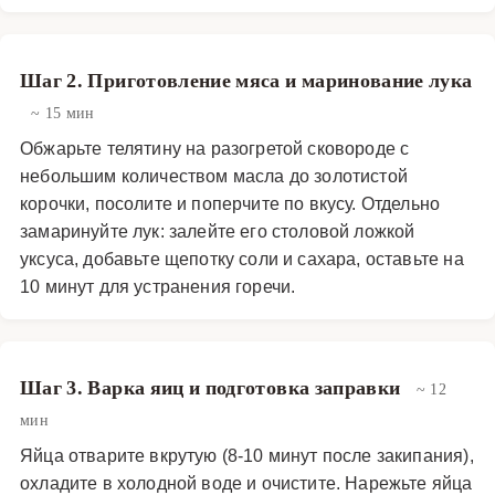
свежую зелень петрушки и укропа, а также дольки
лимона. Подают его в глубоком салатнике или
Шаг 2. Приготовление мяса и маринование лука
порционно, выкладывая горкой. Идеальным
дополнением к этому салату станет хрустящий белый
~ 15 мин
хлеб или тосты с чесноком. Этот рецепт имеет
Обжарьте телятину на разогретой сковороде с
венгерские корни, где сочетание мяса и паприки
небольшим количеством масла до золотистой
является классическим. Однако современная версия
корочки, посолите и поперчите по вкусу. Отдельно
салата адаптирована под российские вкусовые
замаринуйте лук: залейте его столовой ложкой
уксуса, добавьте щепотку соли и сахара, оставьте на
предпочтения, что делает его универсальным и
10 минут для устранения горечи.
любимым блюдом во многих семьях.
Закуски и салаты
·
Салаты
·
Мясные салаты
Шаг 3. Варка яиц и подготовка заправки
~ 12
мин
Яйца отварите вкрутую (8-10 минут после закипания),
охладите в холодной воде и очистите. Нарежьте яйца