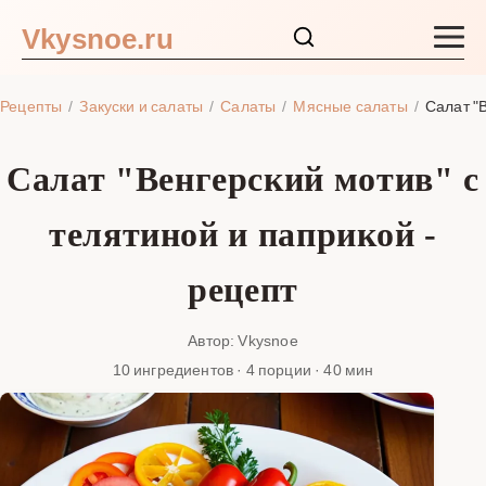
Vkysnoe.ru
Закуски и салаты
Рецепты
Закуски и салаты
Салаты
Мясные салаты
Салат "
Основные блюда
Салат "Венгерский мотив" с
Супы
телятиной и паприкой -
Ингредиенты
рецепт
Блог
Автор: Vkysnoe
10 ингредиентов · 4 порции · 40 мин