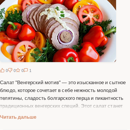
0
0
0
1
Салат "Венгерский мотив" — это изысканное и сытное
блюдо, которое сочетает в себе нежность молодой
телятины, сладость болгарского перца и пикантность
традиционных венгерских специй. Этот салат станет
настоящим украшением любого стола — будь то
Читать дальше
праздничное застолье или романтический ужин. Его
насыщенный вкус и яркий внешний вид никого не