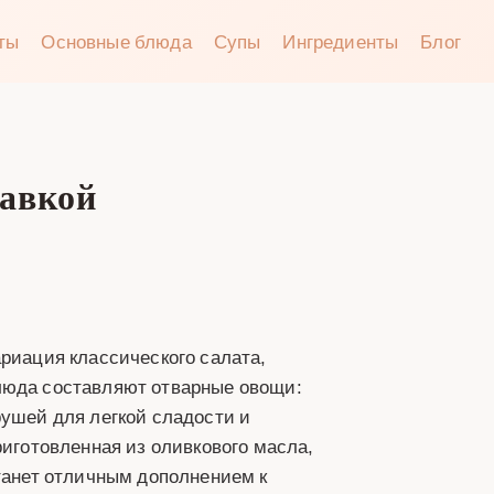
аты
Основные блюда
Супы
Ингредиенты
Блог
равкой
ариация классического салата,
люда составляют отварные овощи:
рушей для легкой сладости и
риготовленная из оливкового масла,
станет отличным дополнением к