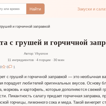
Найти
Закуски и сал
 грушей и горчичной заправкой
та с грушей и горчичной зап
Автор: Vkysnoe
11 ингредиентов · 4 порции · 30 мин
0
0
1
рет с грушей и горчичной заправкой — это необычная в
ая порадует любителей оригинальных вкусов. Основу б
а, морковь и картофель, которые дополняются свежей г
сти. Пикантность салату придает горчичная заправка, п
ской горчицы, лимонного сока и меда. Такой винегрет 