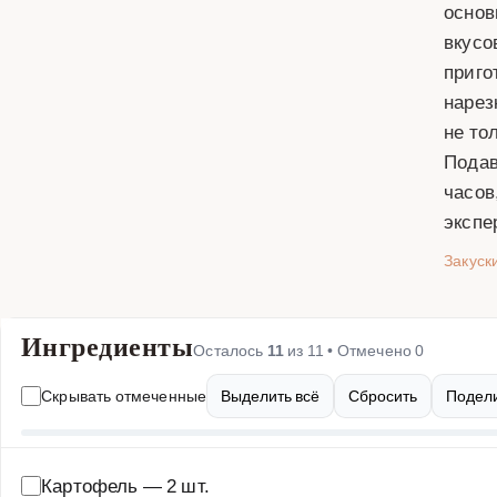
основ
вкусо
приго
нарез
не то
Подав
часов
экспе
Закуск
Ингредиенты
Осталось
11
из
11
• Отмечено
0
Скрывать отмеченные
Выделить всё
Сбросить
Подели
Картофель
—
2 шт.