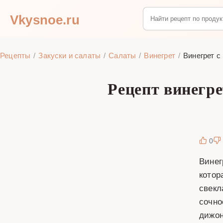
Vkysnoe.ru
Рецепты
Закуски и салаты
Салаты
Винегрет
Винегрет с
Рецепт винегре
0
Винег
котор
свекл
сочно
дижон