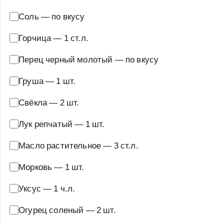
Соль
—
по вкусу
Горчица
—
1 ст.л.
Перец черный молотый
—
по вкусу
Груша
—
1 шт.
Свёкла
—
2 шт.
Лук репчатый
—
1 шт.
Масло растительное
—
3 ст.л.
Морковь
—
1 шт.
Уксус
—
1 ч.л.
Огурец соленый
—
2 шт.