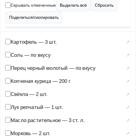
копченую курицу и чернослив. Заправляется салат
Скрывать отмеченные
Выделить всё
Сбросить
ароматным подсолнечным маслом или легким
майонезом. Благодаря сочетанию сладкого, соленого и
Поделиться/скопировать
копченого вкусов, этот винегрет получается невероятно
вкусным и сытным. В статье вы найдете подробный
пошаговый рецепт с советами по выбору ингредиентов
Картофель
—
3 шт.
и вариантами подачи. Также мы расскажем, как
Соль
—
по вкусу
правильно подготовить овощи, чтобы они сохранили
свою форму и вкус, и поделимся секретами идеальной
Перец черный молотый
—
по вкусу
заправки. Этот винегрет станет настоящим украшением
Копченая курица
—
200 г
вашего стола и порадует всех гостей.
Закуски и салаты
·
Салаты
·
Винегрет
Свёкла
—
2 шт.
Лук репчатый
—
1 шт.
Масло растительное
—
3 ст. л.
Морковь
—
2 шт.