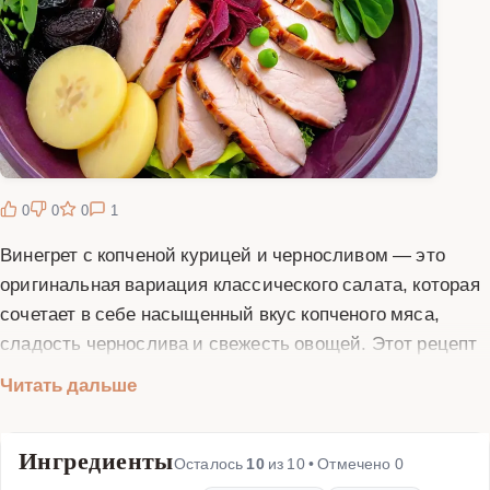
0
0
0
1
Винегрет с копченой курицей и черносливом — это
оригинальная вариация классического салата, которая
сочетает в себе насыщенный вкус копченого мяса,
сладость чернослива и свежесть овощей. Этот рецепт
идеально подходит для праздничного стола или
Читать дальше
повседневного ужина. Основные ингредиенты
включают отварные овощи (свеклу, морковь,
Ингредиенты
картофель), соленые огурцы, зеленый горошек, лук,
Осталось
10
из
10
• Отмечено
0