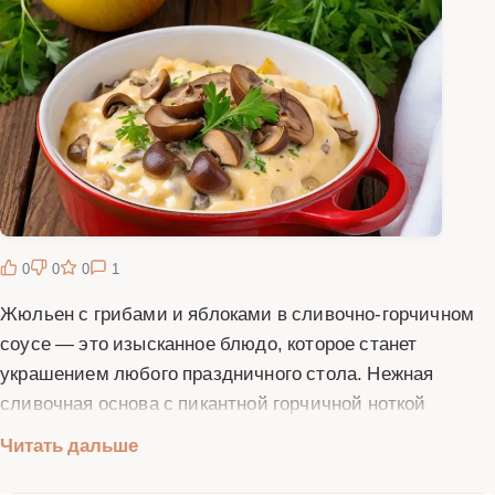
0
0
0
1
Жюльен с грибами и яблоками в сливочно-горчичном
соусе — это изысканное блюдо, которое станет
украшением любого праздничного стола. Нежная
сливочная основа с пикантной горчичной ноткой
идеально сочетается с лесными грибами и
Читать дальше
сладковатыми яблоками. Это блюдо французской
кухни легко приготовить дома, следуя нашему