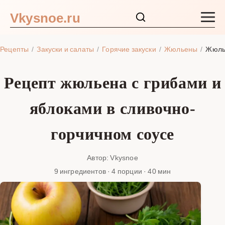
Vkysnoe.ru
Закуски и салаты
Рецепты
Закуски и салаты
Горячие закуски
Жюльены
Жюлье
Основные блюда
Рецепт жюльена с грибами и
Супы
яблоками в сливочно-
Ингредиенты
горчичном соусе
Блог
Автор: Vkysnoe
9 ингредиентов · 4 порции · 40 мин