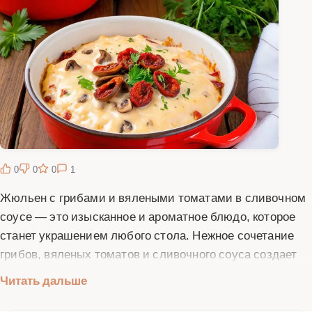
0
0
0
1
Жюльен с грибами и вялеными томатами в сливочном
соусе — это изысканное и ароматное блюдо, которое
станет украшением любого стола. Нежное сочетание
грибов, вяленых томатов и сливочного соуса создает
неповторимый вкус, который понравится даже самым
Читать дальше
требовательным гурманам. Грибы можно использовать
любые: шампиньоны, вешенки или лесные грибы —