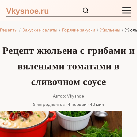
Vkysnoe.ru
Закуски и салаты
Рецепты
Закуски и салаты
Горячие закуски
Жюльены
Жюлье
Основные блюда
Рецепт жюльена с грибами и
Супы
вялеными томатами в
Ингредиенты
сливочном соусе
Блог
Автор: Vkysnoe
9 ингредиентов · 4 порции · 40 мин