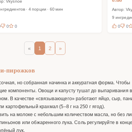
ор: Vkysnoe
ингредиентов · 4 порции · 60 мин
Автор: Vk
9 ингреди
0
0
0
0
0
«
1
2
»
ни-пирожков
сочная, но собранная начинка и аккуратная форма. Чтобы 
ие компоненты. Овощи и капусту тушат до выпаривания в
ном. В качестве «связывающего» работают яйцо, сыр, пан
и картофельный крахмал (5–8 г на 250 г ягод).
ить на молоке с небольшим количеством масла, но без ли
иньонов или обжаренного лука. Соль регулируйте в конце
елёный лук.