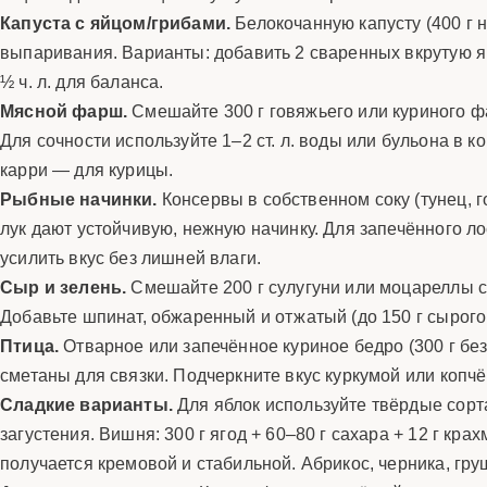
Капуста с яйцом/грибами.
Белокочанную капусту (400 г н
выпаривания. Варианты: добавить 2 сваренных вкрутую яйц
½ ч. л. для баланса.
Мясной фарш.
Смешайте 300 г говяжьего или куриного фа
Для сочности используйте 1–2 ст. л. воды или бульона в к
карри — для курицы.
Рыбные начинки.
Консервы в собственном соку (тунец, г
лук дают устойчивую, нежную начинку. Для запечённого ло
усилить вкус без лишней влаги.
Сыр и зелень.
Смешайте 200 г сулугуни или моцареллы с 
Добавьте шпинат, обжаренный и отжатый (до 150 г сырого 
Птица.
Отварное или запечённое куриное бедро (300 г без
сметаны для связки. Подчеркните вкус куркумой или копч
Сладкие варианты.
Для яблок используйте твёрдые сорта: 
загустения. Вишня: 300 г ягод + 60–80 г сахара + 12 г кра
получается кремовой и стабильной. Абрикос, черника, гр