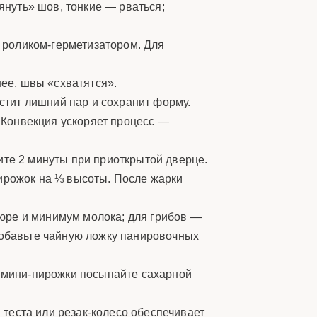
януть» шов, тонкие — рваться;
ь роликом-герметизатором. Для
ее, швы «схватятся».
тит лишний пар и сохранит форму.
 Конвекция ускоряет процесс —
ите 2 минуты при приоткрытой дверце.
пирожок на ⅓ высоты. После жарки
пюре и минимум молока; для грибов —
добавьте чайную ложку панировочных
е мини-пирожки посыпайте сахарной
 теста или резак-колесо обеспечивает