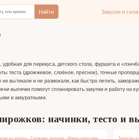
Найти
Закуски и сал
и
 удобная для перекуса, детского стола, фуршета и «лэнчб
нты теста (дрожжевое, слоёное, пресное), точные пропо
и не вытекали и не размокали, как быстро лепить, замораж
мени выпечки помогут спланировать закупки и работу на к
ыми и аккуратными.
ирожков: начинки, тесто и в
уски и салаты
·
Горячие закуски
·
Мини-пирожки
Закуски и