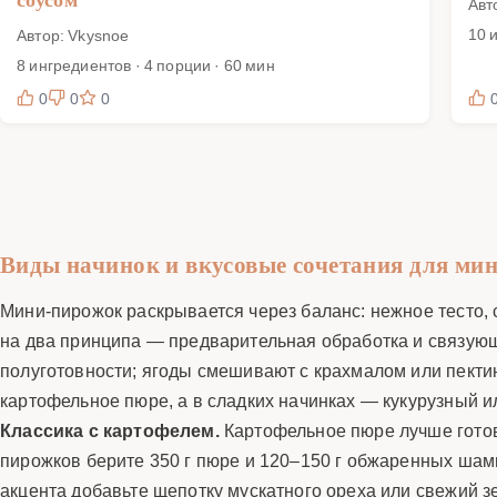
Авт
10 
Автор: Vkysnoe
8 ингредиентов · 4 порции · 60 мин
0
0
0
Виды начинок и вкусовые сочетания для ми
Мини-пирожок раскрывается через баланс: нежное тесто, 
на два принципа — предварительная обработка и связующ
полуготовности; ягоды смешивают с крахмалом или пекти
картофельное пюре, а в сладких начинках — кукурузный ил
Классика с картофелем.
Картофельное пюре лучше готов
пирожков берите 350 г пюре и 120–150 г обжаренных шамп
акцента добавьте щепотку мускатного ореха или свежий з