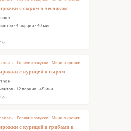
рожки с сыром и чесноком
ysnoe
иентов · 4 порции · 40 мин
0
 салаты
·
Горячие закуски
·
Мини-пирожки
рожки с курицей и сыром
ysnoe
иентов · 12 порции · 45 мин
0
 салаты
·
Горячие закуски
·
Мини-пирожки
рожки с курицей и грибами в