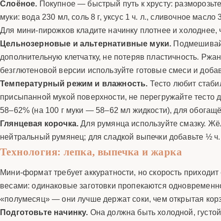
Слоёное.
Покупное — быстрый путь к хрусту: разморозьте
муки: вода 230 мл, соль 8 г, уксус 1 ч. л., сливочное мас
Для мини-пирожков кладите начинку плотнее и холоднее, 
Цельнозерновые и альтернативные муки.
Подмешивайт
дополнительную клетчатку, не потеряв пластичность. Рж
безглютеновой версии используйте готовые смеси и добавл
Температурный режим и влажность.
Тесто любит стаби
присыпанной мукой поверхности, не перегружайте тесто 
58–62% (на 100 г муки — 58–62 мл жидкости), для обога
Глянцевая корочка.
Для румянца используйте смазку. Жёлт
нейтральный румянец; для сладкой выпечки добавьте ½ ч. 
Технология: лепка, выпечка и жарка
Мини-формат требует аккуратности, но скорость приходит
весами: одинаковые заготовки пропекаются одновременно
«полумесяц» — они лучше держат соки, чем открытая кор
Подготовьте начинку.
Она должна быть холодной, густой