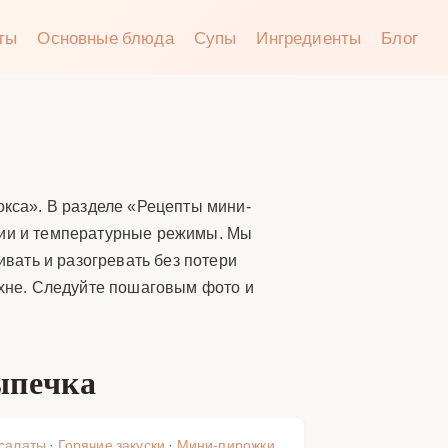
аты
Основные блюда
Супы
Ингредиенты
Блог
окса». В разделе «Рецепты мини-
рции и температурные режимы. Мы
ивать и разогревать без потери
ухне. Следуйте пошаговым фото и
ыпечка
 салаты
·
Горячие закуски
·
Мини-пирожки