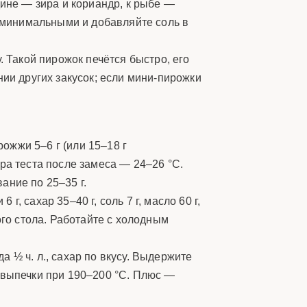
дине — зира и кориандр, к рыбе —
и минимальными и добавляйте соль в
. Такой пирожок печётся быстро, его
нии других закусок; если мини-пирожки
ожжи 5–6 г (или 15–18 г
ура теста после замеса — 24–26 °C.
ание по 25–35 г.
г, сахар 35–40 г, соль 7 г, масло 60 г,
ого стола. Работайте с холодным
да ½ ч. л., сахар по вкусу. Выдержите
 выпечки при 190–200 °C. Плюс —