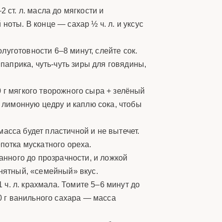
 ст. л. масла до мягкости и
оты. В конце — сахар ½ ч. л. и уксус
луготовности 6–8 минут, слейте сок.
паприка, чуть-чуть зиры для говядины,
0 г мягкого творожного сыра + зелёный
е лимонную цедру и каплю сока, чтобы
асса будет пластичной и не вытечет.
потка мускатного ореха.
анного до прозрачности, и ложкой
онятный, «семейный» вкус.
1 ч. л. крахмала. Томите 5–6 минут до
 10 г ванильного сахара — масса