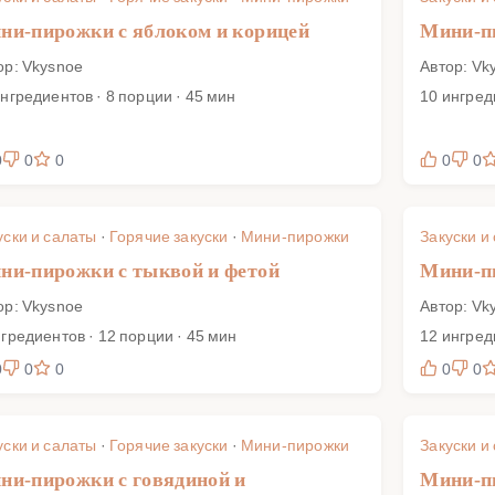
ни-пирожки с яблоком и корицей
Мини-пи
ор: Vkysnoe
Автор: Vk
ингредиентов · 8 порции · 45 мин
10 ингред
0
0
0
0
0
уски и салаты
·
Горячие закуски
·
Мини-пирожки
Закуски и
ни-пирожки с тыквой и фетой
Мини-пи
ор: Vkysnoe
Автор: Vk
нгредиентов · 12 порции · 45 мин
12 ингред
0
0
0
0
0
уски и салаты
·
Горячие закуски
·
Мини-пирожки
Закуски и
ни-пирожки с говядиной и
Мини-пи