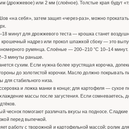
мм (дрожжевое) или 2 мм (слоёное). Толстые края будут «т
 Шов «на себя», затем защип «через-раз», можно прокатат
рх.
8 минут для дрожжевого теста — крошка станет воздушн
 крошечный надрез или прокол шпажкой сбоку — это выпус
вномерного румянца. Слоёные — 200–210 °C 10–14 минут.
 2–3 минуты раньше.
анется сухим. Если нужна более хрустящая корочка, допек
тороны до золотистой корочки. Масло должно покрывать 
ы для стабильного низа.
серовка и ложка манки в конце; для картофеля — сухое 
охлаждение массы после загустения. Если сомневаетесь, 
дтёков.
ёный чеснок помогают различать вкусы на подносе. Сладки
зкой перед выпечкой.
ет работу с творожной и картофельной массой; ролик для