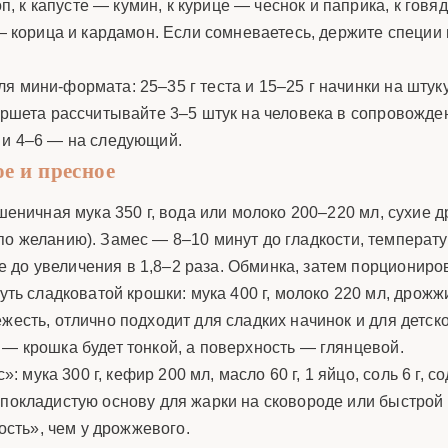
, к капусте — кумин, к курице — чеснок и паприка, к говя
у — корица и кардамон. Если сомневаетесь, держите специ
 мини-формата: 25–35 г теста и 15–25 г начинки на штуку
фуршета рассчитывайте 3–5 штук на человека в сопровожде
 и 4–6 — на следующий.
е и пресное
ничная мука 350 г, вода или молоко 200–220 мл, сухие др
о (по желанию). Замес — 8–10 минут до гладкости, температ
до увеличения в 1,8–2 раза. Обминка, затем порциониров
ть сладковатой крошки: мука 400 г, молоко 220 мл, дрожжи 6 
жесть, отлично подходит для сладких начинок и для детск
 — крошка будет тонкой, а поверхность — глянцевой.
 мука 300 г, кефир 200 мл, масло 60 г, 1 яйцо, соль 6 г, со
 покладистую основу для жарки на сковороде или быстрой
сть», чем у дрожжевого.