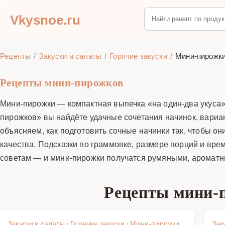
Vkysnoe.ru
Рецепты
Закуски и салаты
Горячие закуски
Мини-пирожк
Рецепты мини-пирожков
Мини-пирожки — компактная выпечка «на один-два укуса»,
пирожков» вы найдёте удачные сочетания начинок, вариа
объясняем, как подготовить сочные начинки так, чтобы он
качества. Подсказки по граммовке, размере порций и вре
советам — и мини-пирожки получатся румяными, ароматн
Рецепты мини-п
Закуски и салаты
·
Горячие закуски
·
Мини-пирожки
Зак