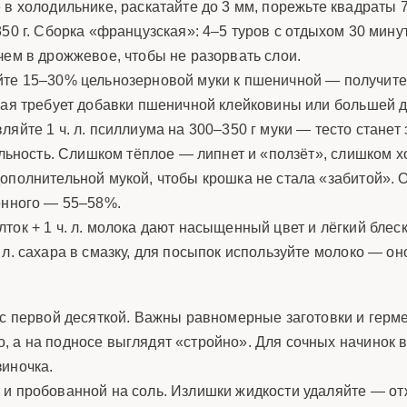
 в холодильнике, раскатайте до 3 мм, порежьте квадраты 
ло 350 г. Сборка «французская»: 4–5 туров с отдыхом 30 ми
чем в дрожжевое, чтобы не разорвать слои.
е 15–30% цельнозерновой муки к пшеничной — получите
аная требует добавки пшеничной клейковины или большей 
яйте 1 ч. л. псиллиума на 300–350 г муки — тесто станет 
льность. Слишком тёплое — липнет и «ползёт», слишком х
дополнительной мукой, чтобы крошка не стала «забитой»
щённого — 55–58%.
ок + 1 ч. л. молока дают насыщенный цвет и лёгкий блеск;
л. сахара в смазку, для посыпок используйте молоко — оно
 с первой десяткой. Важны равномерные заготовки и герм
, а на подносе выглядят «стройно». Для сочных начинок
зиночка.
 и пробованной на соль. Излишки жидкости удаляйте — от