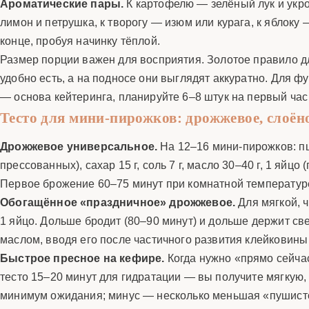
Ароматические пары.
К картофелю — зелёный лук и укроп
лимон и петрушка, к творогу — изюм или курага, к яблок
конце, пробуя начинку тёплой.
Размер порции важен для восприятия. Золотое правило для
удобно есть, а на подносе они выглядят аккуратно. Для 
— основа кейтеринга, планируйте 6–8 штук на первый час
Тесто для мини-пирожков: дрожжевое, слоёно
Дрожжевое универсальное.
На 12–16 мини-пирожков: пше
прессованных), сахар 15 г, соль 7 г, масло 30–40 г, 1 яйц
Первое брожение 60–75 минут при комнатной температуре 
Обогащённое «праздничное» дрожжевое.
Для мягкой, чу
1 яйцо. Дольше бродит (80–90 минут) и дольше держит све
маслом, вводя его после частичного развития клейковины
Быстрое пресное на кефире.
Когда нужно «прямо сейчас»:
тесто 15–20 минут для гидратации — вы получите мягкую,
минимум ожидания; минус — несколько меньшая «пушисто