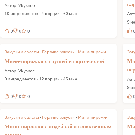
ка
Автор: Vkysnoe
10 ингредиентов · 4 порции · 60 мин
Авт
9 и
0
0
0
Закуски и салаты
·
Горячие закуски
·
Мини-пирожки
Зак
Мини-пирожки с грушей и горгонзолой
Ми
пе
Автор: Vkysnoe
9 ингредиентов · 12 порции · 45 мин
Авт
9 и
0
0
0
Закуски и салаты
·
Горячие закуски
·
Мини-пирожки
Зак
Мини-пирожки с индейкой и клюквенным
Ми
соусом