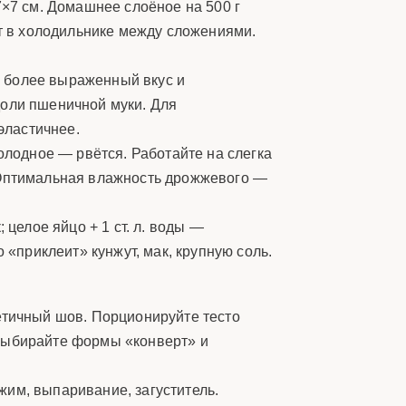
7×7 см. Домашнее слоёное на 500 г
нут в холодильнике между сложениями.
 более выраженный вкус и
доли пшеничной муки. Для
эластичнее.
олодное — рвётся. Работайте на слегка
. Оптимальная влажность дрожжевого —
 целое яйцо + 1 ст. л. воды —
 «приклеит» кунжут, мак, крупную соль.
етичный шов. Порционируйте тесто
 выбирайте формы «конверт» и
жим, выпаривание, загуститель.