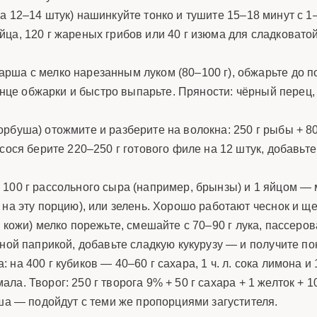
а 12–14 штук) нашинкуйте тонко и тушите 15–18 минут с 1–2
а, 120 г жареных грибов или 40 г изюма для сладковатой н
рша с мелко нарезанным луком (80–100 г), обжарьте до по
онце обжарки и быстро выпарьте. Пряности: чёрный перец, 
орбуша) отожмите и разберите на волокна: 250 г рыбы + 8
сося берите 220–250 г готового филе на 12 штук, добавьт
100 г рассольного сыра (например, брынзы) и 1 яйцом — м
на эту порцию), или зелень. Хорошо работают чеснок и ще
 кожи) мелко порежьте, смешайте с 70–90 г лука, пассеров
ёной паприкой, добавьте сладкую кукурузу — и получите п
на 400 г кубиков — 40–60 г сахара, 1 ч. л. сока лимона и 
хмала. Творог: 250 г творога 9% + 50 г сахара + 1 желток +
уша — подойдут с теми же пропорциями загустителя.