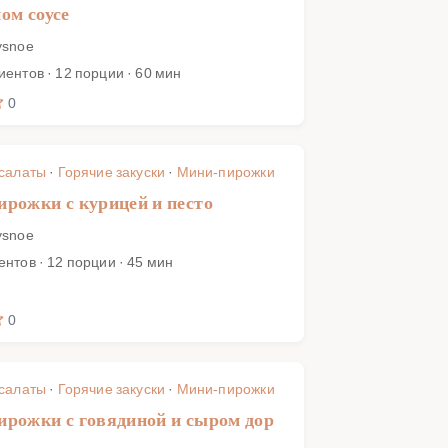
ом соусе
ysnoe
иентов · 12 порции · 60 мин
0
 салаты
·
Горячие закуски
·
Мини-пирожки
рожки с курицей и песто
ysnoe
ентов · 12 порции · 45 мин
0
 салаты
·
Горячие закуски
·
Мини-пирожки
рожки с говядиной и сыром дор