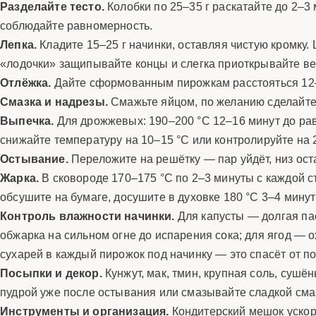
Разделайте тесто.
Колобки по 25–35 г раскатайте до 2–3 
соблюдайте равномерность.
Лепка.
Кладите 15–25 г начинки, оставляя чистую кромку.
«лодочки» защипывайте концы и слегка приоткрывайте ве
Отлёжка.
Дайте сформованным пирожкам расстояться 12–1
Смазка и надрезы.
Смажьте яйцом, по желанию сделайте
Выпечка.
Для дрожжевых: 190–200 °C 12–16 минут до ра
снижайте температуру на 10–15 °C или контролируйте на
Остывание.
Переложите на решётку — пар уйдёт, низ ост
Жарка.
В сковороде 170–175 °C по 2–3 минуты с каждой с
обсушите на бумаге, досушите в духовке 180 °C 3–4 минут
Контроль влажности начинки.
Для капусты — долгая пас
обжарка на сильном огне до испарения сока; для ягод — 
сухарей в каждый пирожок под начинку — это спасёт от по
Посыпки и декор.
Кунжут, мак, тмин, крупная соль, суш
пудрой уже после остывания или смазывайте сладкой сма
Инструменты и организация.
Кондитерский мешок ускоря