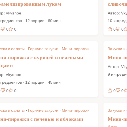
рамелизированным луком
сливочн
ор: Vkysnoe
Автор: Vk
нгредиентов · 12 порции · 60 мин
10 ингред
0
0
0
0
0
уски и салаты
·
Горячие закуски
·
Мини-пирожки
Закуски и
ни-пирожки с курицей и печеными
Мини-пи
рцами
Автор: Vk
9 ингреди
ор: Vkysnoe
нгредиентов · 12 порции · 45 мин
0
0
0
0
0
уски и салаты
·
Горячие закуски
·
Мини-пирожки
Закуски и
ни-пирожки с печенью и яблоками
Мини-пи
блю