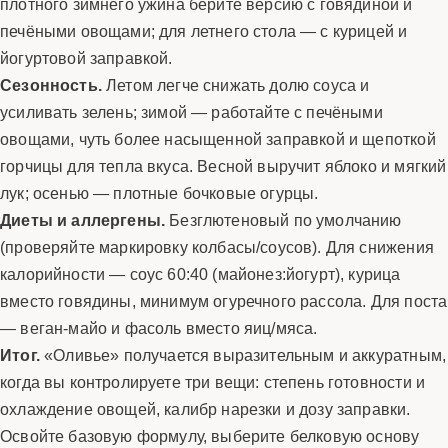
плотного зимнего ужина берите версию с говядиной и
печёными овощами; для летнего стола — с курицей и
йогуртовой заправкой.
Сезонность.
Летом легче снижать долю соуса и
усиливать зелень; зимой — работайте с печёными
овощами, чуть более насыщенной заправкой и щепоткой
горчицы для тепла вкуса. Весной выручит яблоко и мягкий
лук; осенью — плотные бочковые огурцы.
Диеты и аллергены.
Безглютеновый по умолчанию
(проверяйте маркировку колбасы/соусов). Для снижения
калорийности — соус 60:40 (майонез:йогурт), курица
вместо говядины, минимум огуречного рассола. Для поста
— веган-майо и фасоль вместо яиц/мяса.
Итог.
«Оливье» получается выразительным и аккуратным,
когда вы контролируете три вещи: степень готовности и
охлаждение овощей, калибр нарезки и дозу заправки.
Освойте базовую формулу, выберите белковую основу