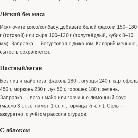
Лёгкий без мяса
Исключите мясо/колбасу, добавьте белой фасоли 150–180
г (готовой) или сыра 100–120 г (полутвёрдый, кубик 8–10
мм). Заправка — йогуртовая с дижоном. Калорий меньше,
сытость сохраняется.
Постный/веган
Без яиц и майонеза: фасоль 180 г, огурцы 240 г, картофель
450 г, морковь 230 г, лук 50 г, горошек 180 г, зелень.
Заправка — веган-майо или горчично-лимонный соус
(масло 3 ст. л., лимон 1 ст. л., горчица ½ ч. л.). Соль —
аккуратно, с учётом рассола огурцов.
С яблоком