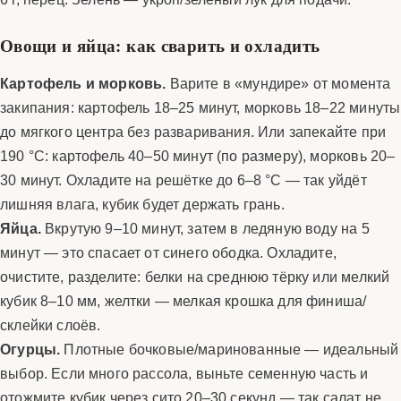
Овощи и яйца: как сварить и охладить
Картофель и морковь.
Варите в «мундире» от момента
закипания: картофель 18–25 минут, морковь 18–22 минуты
до мягкого центра без разваривания. Или запекайте при
190 °C: картофель 40–50 минут (по размеру), морковь 20–
30 минут. Охладите на решётке до 6–8 °C — так уйдёт
лишняя влага, кубик будет держать грань.
Яйца.
Вкрутую 9–10 минут, затем в ледяную воду на 5
минут — это спасает от синего ободка. Охладите,
очистите, разделите: белки на среднюю тёрку или мелкий
кубик 8–10 мм, желтки — мелкая крошка для финиша/
склейки слоёв.
Огурцы.
Плотные бочковые/маринованные — идеальный
выбор. Если много рассола, выньте семенную часть и
отожмите кубик через сито 20–30 секунд — так салат не