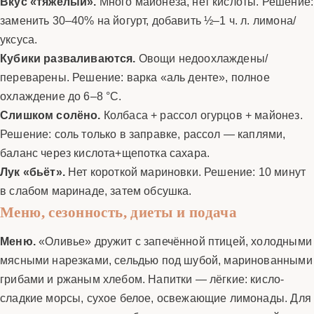
Вкус «тяжёлый».
Много майонеза, нет кислоты. Решение:
заменить 30–40% на йогурт, добавить ½–1 ч. л. лимона/
уксуса.
Кубики разваливаются.
Овощи недоохлаждены/
переварены. Решение: варка «аль денте», полное
охлаждение до 6–8 °C.
Слишком солёно.
Колбаса + рассол огурцов + майонез.
Решение: соль только в заправке, рассол — каплями,
баланс через кислота+щепотка сахара.
Лук «бьёт».
Нет короткой мариновки. Решение: 10 минут
в слабом маринаде, затем обсушка.
Меню, сезонность, диеты и подача
Меню.
«Оливье» дружит с запечённой птицей, холодными
мясными нарезками, сельдью под шубой, маринованными
грибами и ржаным хлебом. Напитки — лёгкие: кисло-
сладкие морсы, сухое белое, освежающие лимонады. Для