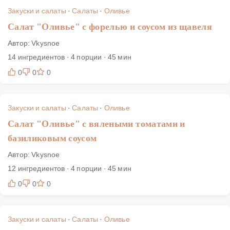
порционно и на большой стол, что можно приготовить
Закуски и салаты
·
Салаты
·
Оливье
заранее и как хранить без потери текстуры. Следуйте
Салат "Оливье" с форелью и соусом из щавеля
пошаговым фото и технологическим подсказкам — и вкус
Автор: Vkysnoe
будет чистым и узнаваемым.
14 ингредиентов · 4 порции · 45 мин
0
0
0
Закуски и салаты
·
Салаты
·
Оливье
Салат "Оливье" с вялеными томатами и
базиликовым соусом
Автор: Vkysnoe
12 ингредиентов · 4 порции · 45 мин
0
0
0
Закуски и салаты
·
Салаты
·
Оливье