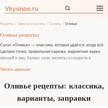
Vkysnoe.ru
Закуски и салаты
Рецепты
Закуски и салаты
Салаты
Оливье
Основные блюда
Оливье рецепты
Салат «Оливье» — классика, которая удаётся, когда всё
Супы
сделано точно: правильная нарезка, корректная варка
овощей и яиц, баланс соли, кислоты и сладости в
Ингредиенты
заправке. В подборке «Оливье рецепты» собраны
Читать дальше
проверенные формулы на разные случаи: от
Блог
традиционного с говядиной до семейных версий с
Оливье рецепты: классика,
курицей или колбасой, лёгких йогуртовых и праздничных с
языком. Мы объясняем, как варить и охлаждать овощи,
варианты, заправки
чтобы они держали форму, каким калибром резать,
сколько и в каком порядке вводить заправку, как собирать