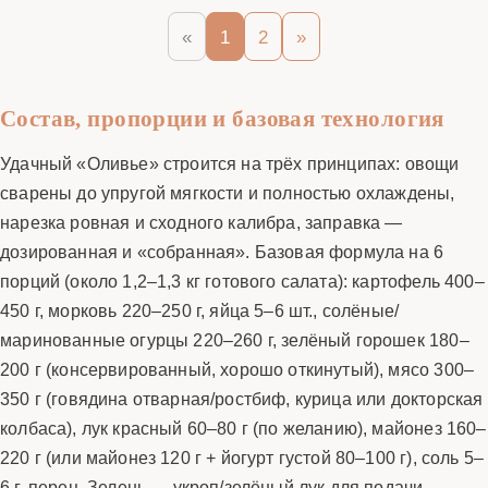
«
1
2
»
Состав, пропорции и базовая технология
Удачный «Оливье» строится на трёх принципах: овощи
сварены до упругой мягкости и полностью охлаждены,
нарезка ровная и сходного калибра, заправка —
дозированная и «собранная». Базовая формула на 6
порций (около 1,2–1,3 кг готового салата): картофель 400–
450 г, морковь 220–250 г, яйца 5–6 шт., солёные/
маринованные огурцы 220–260 г, зелёный горошек 180–
200 г (консервированный, хорошо откинутый), мясо 300–
350 г (говядина отварная/ростбиф, курица или докторская
колбаса), лук красный 60–80 г (по желанию), майонез 160–
220 г (или майонез 120 г + йогурт густой 80–100 г), соль 5–
6 г, перец. Зелень — укроп/зелёный лук для подачи.