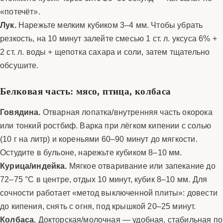
«потечёт».
Лук.
Нарежьте мелким кубиком 3–4 мм. Чтобы убрать
резкость, на 10 минут залейте смесью 1 ст. л. уксуса 6% +
2 ст. л. воды + щепотка сахара и соли, затем тщательно
обсушите.
Белковая часть: мясо, птица, колбаса
Говядина.
Отварная лопатка/внутренняя часть окорока
или тонкий ростбиф. Варка при лёгком кипении с солью
(10 г на литр) и кореньями 60–90 минут до мягкости.
Остудите в бульоне, нарежьте кубиком 8–10 мм.
Курица/индейка.
Мягкое отваривание или запекание до
72–75 °C в центре, отдых 10 минут, кубик 8–10 мм. Для
сочности работает «метод выключенной плиты»: довести
до кипения, снять с огня, под крышкой 20–25 минут.
Колбаса.
Докторская/молочная — удобная, стабильная по