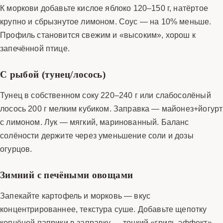
К моркови добавьте кислое яблоко 120–150 г, натёртое
крупно и сбрызнутое лимоном. Соус — на 10% меньше.
Профиль становится свежим и «высоким», хорош к
запечённой птице.
С рыбой (тунец/лосось)
Тунец в собственном соку 220–240 г или слабосолёный
лосось 200 г мелким кубиком. Заправка — майонез+йогурт
с лимоном. Лук — мягкий, маринованный. Баланс
солёности держите через уменьшение соли и дозы
огурцов.
Зимний с печёными овощами
Запекайте картофель и морковь — вкус
концентрированнее, текстура суше. Добавьте щепотку
копчёной паприки в заправку — тонкий «гриль-эффект»