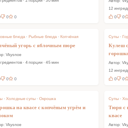
нгредиентов · 2 порции · 30 мин
Автор: Vk
12 ингред
0
0
0
0
0
овные блюда
·
Рыбные блюда
·
Копчёная
Супы
·
Го
пчёный угорь с яблочным пюре
Кулеш с
горошк
ор: Vkysnoe
нгредиентов · 4 порции · 45 мин
Автор: Vk
12 ингред
0
0
0
0
0
пы
·
Холодные супы
·
Окрошка
Супы
·
Хо
рошка на квасе с копчёным угрём и
Тюря с 
локом
квасе
ор: Vkysnoe
Автор: Vk