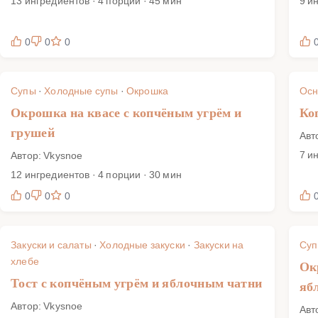
13 ингредиентов · 4 порции · 45 мин
9 и
0
0
0
Супы
·
Холодные супы
·
Окрошка
Осн
Окрошка на квасе с копчёным угрём и
Ко
грушей
Авт
7 и
Автор: Vkysnoe
12 ингредиентов · 4 порции · 30 мин
0
0
0
Закуски и салаты
·
Холодные закуски
·
Закуски на
Су
хлебе
Ок
Тост с копчёным угрём и яблочным чатни
яб
Автор: Vkysnoe
Авт