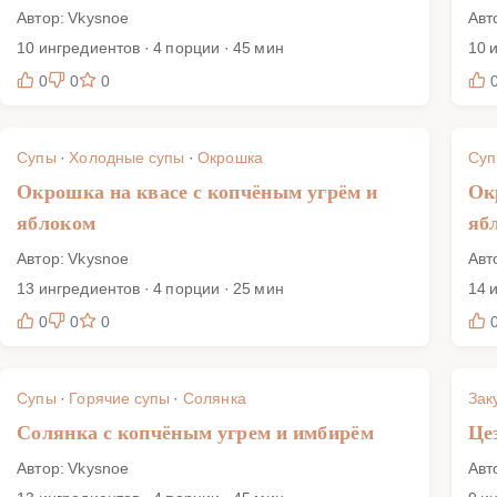
Автор: Vkysnoe
Авт
10 ингредиентов · 4 порции · 45 мин
10 
0
0
0
Супы
·
Холодные супы
·
Окрошка
Су
Окрошка на квасе с копчёным угрём и
Ок
яблоком
яб
Автор: Vkysnoe
Авт
13 ингредиентов · 4 порции · 25 мин
14 
0
0
0
Супы
·
Горячие супы
·
Солянка
Зак
Солянка с копчёным угрем и имбирём
Це
Автор: Vkysnoe
Авт