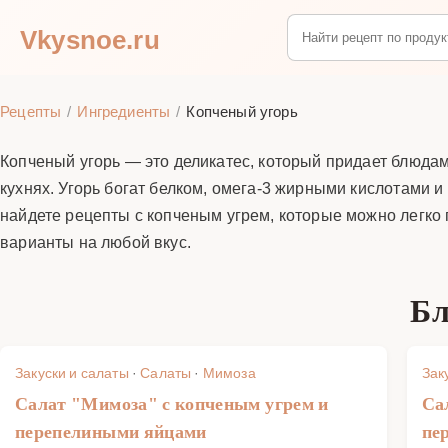
Vkysnoe.ru
Рецепты
Ингредиенты
Копченый угорь
Копченый угорь — это деликатес, который придает блюда
кухнях. Угорь богат белком, омега-3 жирными кислотами и
найдете рецепты с копченым угрем, которые можно легко п
варианты на любой вкус.
Бл
Закуски и салаты
·
Салаты
·
Мимоза
Зак
Салат "Мимоза" с копченым угрем и
Са
перепелиными яйцами
пе