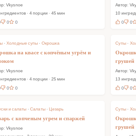
ор: Vkysnoe
Автор: Vk
ингредиентов · 4 порции · 45 мин
10 ингред
0
0
0
0
0
пы
·
Холодные супы
·
Окрошка
Супы
·
Хо
рошка на квасе с копчёным угрём и
Окрошка
локом
грушей
ор: Vkysnoe
Автор: Vk
ингредиентов · 4 порции · 25 мин
13 ингред
0
0
0
0
0
уски и салаты
·
Салаты
·
Цезарь
Супы
·
Хо
зарь с копченым угрем и спаржей
Окрошка
грушей
ор: Vkysnoe