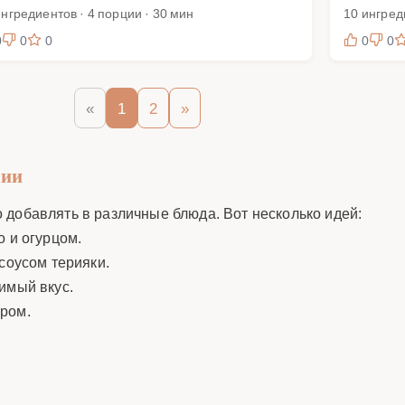
ингредиентов · 4 порции · 30 мин
10 ингред
0
0
0
0
0
«
1
2
»
рии
 добавлять в различные блюда. Вот несколько идей:
о и огурцом.
 соусом терияки.
имый вкус.
ыром.