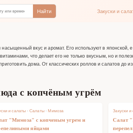
Найти
Закуски и сал
м насыщенный вкус и аромат. Его используют в японской,
 витаминами, что делает его не только вкусным, но и поле
риготовить дома. От классических роллов и салатов до из
юда с копчёным угрём
уски и салаты
·
Салаты
·
Мимоза
Закуски и
лат "Мимоза" с копченым угрем и
Салат "
репелиными яйцами
перепе