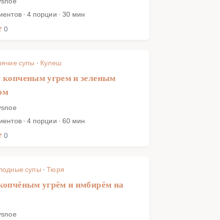
ysnoe
иентов · 4 порции · 30 мин
0
рячие супы
·
Кулеш
 копченым угрем и зеленым
ом
ysnoe
иентов · 4 порции · 60 мин
0
лодные супы
·
Тюря
копчёным угрём и имбирём на
ysnoe