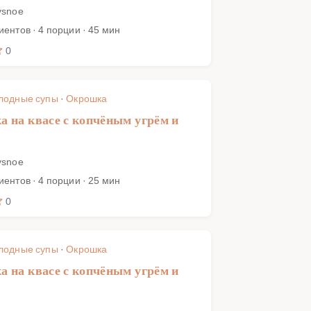
ysnoe
иентов · 4 порции · 45 мин
0
лодные супы
·
Окрошка
 на квасе с копчёным угрём и
ysnoe
иентов · 4 порции · 25 мин
0
лодные супы
·
Окрошка
 на квасе с копчёным угрём и