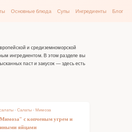
аты
Основные блюда
Супы
Ингредиенты
Блог
 европейской и средиземноморской
зным ингредиентом. В этом разделе вы
ысканных паст и закусок — здесь есть
 салаты
·
Салаты
·
Мимоза
Мимоза" с копченым угрем и
лиными яйцами