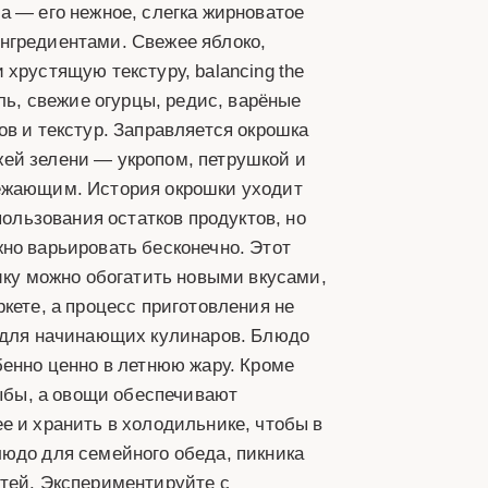
а — его нежное, слегка жирноватое
нгредиентами. Свежее яблоко,
хрустящую текстуру, balancing the
ль, свежие огурцы, редис, варёные
ов и текстур. Заправляется окрошка
ей зелени — укропом, петрушкой и
вежающим. История окрошки уходит
пользования остатков продуктов, но
но варьировать бесконечно. Этот
сику можно обогатить новыми вкусами,
кете, а процесс приготовления не
е для начинающих кулинаров. Блюдо
бенно ценно в летнюю жару. Кроме
рыбы, а овощи обеспечивают
е и хранить в холодильнике, чтобы в
людо для семейного обеда, пикника
стей. Экспериментируйте с