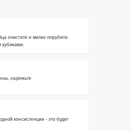
йца очистите и мелко порубите.
 кубиками.
вины, нарежьте
дной консистенции - это будет