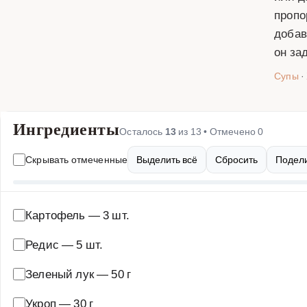
пропо
добав
он за
Супы
·
Ингредиенты
Осталось
13
из
13
• Отмечено
0
Скрывать отмеченные
Выделить всё
Сбросить
Подели
Картофель
—
3 шт.
Редис
—
5 шт.
Зеленый лук
—
50 г
Укроп
—
30 г