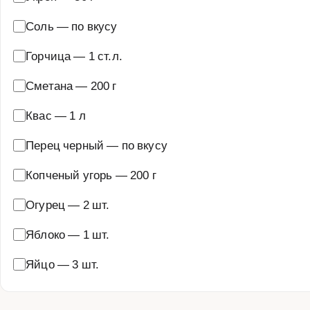
Соль
—
по вкусу
Горчица
—
1 ст.л.
Сметана
—
200 г
Квас
—
1 л
Перец черный
—
по вкусу
Копченый угорь
—
200 г
Огурец
—
2 шт.
Яблоко
—
1 шт.
Яйцо
—
3 шт.