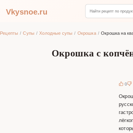
Vkysnoe.ru
Рецепты
Супы
Холодные супы
Окрошка
Окрошка на кв
Окрошка с копчён
0
Окрош
русск
гастр
лёгко
котор