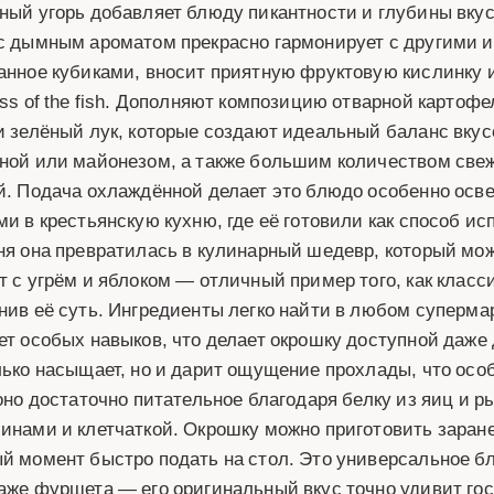
ный угорь добавляет блюду пикантности и глубины вкус
с дымным ароматом прекрасно гармонирует с другими и
анное кубиками, вносит приятную фруктовую кислинку и 
ess of the fish. Дополняют композицию отварной картофе
и зелёный лук, которые создают идеальный баланс вкус
ной или майонезом, а также большим количеством свеж
й. Подача охлаждённой делает это блюдо особенно ос
ми в крестьянскую кухню, где её готовили как способ ис
ня она превратилась в кулинарный шедевр, который мож
т с угрём и яблоком — отличный пример того, как клас
нив её суть. Ингредиенты легко найти в любом супермар
ет особых навыков, что делает окрошку доступной даж
лько насыщает, но и дарит ощущение прохлады, что осо
 оно достаточно питательное благодаря белку из яиц и 
инами и клетчаткой. Окрошку можно приготовить заране
й момент быстро подать на стол. Это универсальное б
аже фуршета — его оригинальный вкус точно удивит го