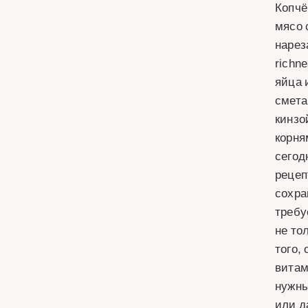
Копчё
мясо 
нарез
richn
яйца 
смета
кинзо
корня
сегод
рецеп
сохра
требу
не то
того,
витам
нужны
или д