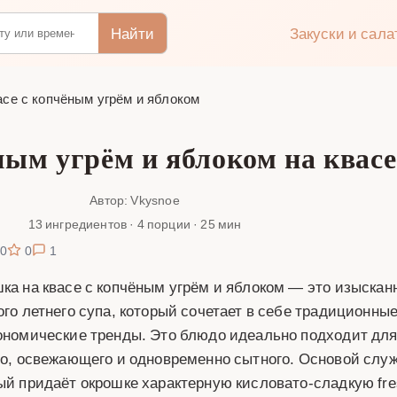
Найти
Закуски и сал
асе с копчёным угрём и яблоком
ым угрём и яблоком на квасе 
Автор: Vkysnoe
13 ингредиентов · 4 порции · 25 мин
0
0
1
ка на квасе с копчёным угрём и яблоком — это изыскан
ого летнего супа, который сочетает в себе традиционны
ономические тренды. Это блюдо идеально подходит для ж
го, освежающего и одновременно сытного. Основой слу
ый придаёт окрошке характерную кисловато-сладкую fre