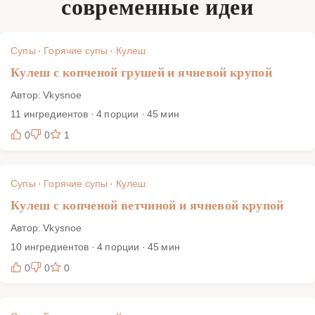
современные идеи
казанка до мультиварки. Пошаговые фото, точные
пропорции и советы по выбору пшена помогут даже
новичку достичь кремовой текстуры без горечи и
Супы
·
Горячие супы
·
Кулеш
сохранить характерный дымный аромат, если вы готовите
Кулеш с копченой грушей и ячневой крупой
на открытом огне.
Автор: Vkysnoe
11 ингредиентов · 4 порции · 45 мин
0
0
1
Супы
·
Горячие супы
·
Кулеш
Кулеш с копченой ветчиной и ячневой крупой
Автор: Vkysnoe
10 ингредиентов · 4 порции · 45 мин
0
0
0