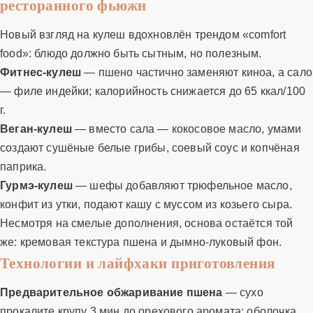
ресторанного фьюжн
Новый взгляд на кулеш вдохновлён трендом «comfort
food»: блюдо должно быть сытным, но полезным.
Фитнес-кулеш
— пшено частично заменяют киноа, а сало
— филе индейки; калорийность снижается до 65 ккал/100
г.
Веган-кулеш
— вместо сала — кокосовое масло, умами
создают сушёные белые грибы, соевый соус и копчёная
паприка.
Гурмэ-кулеш
— шефы добавляют трюфельное масло,
конфит из утки, подают кашу с муссом из козьего сыра.
Несмотря на смелые дополнения, основа остаётся той
же: кремовая текстура пшена и дымно-луковый фон.
Технологии и лайфхаки приготовления
Предварительное обжаривание пшена
— сухо
прокалите крупу 3 мин до орехового аромата: оболочка