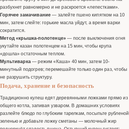
разбухнет равномерно и не раскроется «лепестками».
Горячее замачивание
— залейте пшено кипятком на 10
мин, затем слейте: горькие масла уйдут, а время варки
сократится.
Метод «крышка-полотенце»
— после выключения огня
укутайте казан полотенцем на 15 мин, чтобы крупа
«дошла» остаточным теплом.
Мультиварка
— режим «Каша» 40 мин, затем 10-
минутный подогрев; перемешайте только один раз, чтобы
не разрушить структуру.
Подача, хранение и безопасность
Традиционно кулеш едят деревянными ложками прямо из
общего котла, запивая узваром. В домашних условиях
разлейте блюдо по глубоким тарелкам, посыпьте рубленой
зеленью и добавьте ложку сметаны — молочный жир
подчеркнёт сладость пшена. Остывший кулеш густеет: