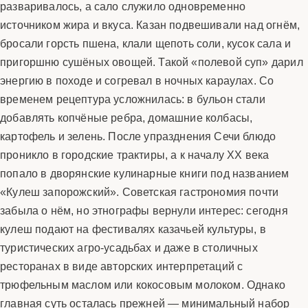
разваривалось, а сало служило одновременно
источником жира и вкуса. Казан подвешивали над огнём,
бросали горсть пшена, клали щепоть соли, кусок сала и
пригоршню сушёных овощей. Такой «полевой суп» дарил
энергию в походе и согревал в ночных караулах. Со
временем рецептура усложнилась: в бульон стали
добавлять копчёные ребра, домашние колбасы,
картофель и зелень. После упразднения Сечи блюдо
проникло в городские трактиры, а к началу XX века
попало в дворянские кулинарные книги под названием
«Кулеш запорожский». Советская гастрономия почти
забыла о нём, но этнографы вернули интерес: сегодня
кулеш подают на фестивалях казачьей культуры, в
туристических агро-усадьбах и даже в столичных
ресторанах в виде авторских интерпретаций с
трюфельным маслом или кокосовым молоком. Однако
главная суть осталась прежней — минимальный набор