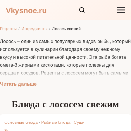
Vkysnoe.ru
Закуски и салаты
Рецепты
Ингредиенты
Лосось свежий
Основные блюда
Лосось – один из самых популярных видов рыбы, который
используется в кулинарии благодаря своему нежному
Супы
вкусу и высокой питательной ценности. Эта рыба богата
омега-3 жирными кислотами, которые полезны для
Ингредиенты
сердца и сосудов. Рецепты с лососем могут быть самыми
разнообразными: от простых закусок до изысканных блюд
Читать дальше
Блог
для праздничного стола. Лосось можно жарить, запекать,
варить, коптить и даже употреблять в сыром виде, как в
Блюда с лососем свежим
суши. В этом разделе вы найдете лучшие рецепты с
лососем, которые помогут вам приготовить вкусные и
полезные блюда.
Основные блюда
·
Рыбные блюда
·
Суши