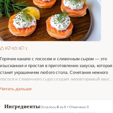
0
0
0
1
Горячие канапе с лососем и сливочным сыром — это
изысканная и простая в приготовлении закуска, которая
станет украшением любого стола. Сочетание нежного
лосося и сливочного сыра создает неповторимый вкус,
который понравится всем гостям. Для приготовления
Читать дальше
вам понадобятся свежий лосось, сливочный сыр, багет
или специальные хлебцы для канапе, а также зелень
Ингредиенты
для украшения. Лосось можно использовать как
Осталось
8
из
8
• Отмечено
0