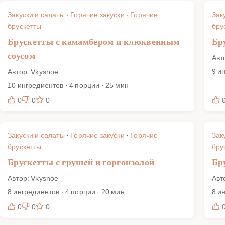
Закуски и салаты
·
Горячие закуски
·
Горячие
Зак
брускетты
бру
Брускетты с камамбером и клюквенным
Бр
соусом
Авт
9 и
Автор: Vkysnoe
10 ингредиентов · 4 порции · 25 мин
0
0
0
Закуски и салаты
·
Горячие закуски
·
Горячие
Зак
брускетты
бру
Брускетты с грушей и горгонзолой
Бр
Автор: Vkysnoe
Авт
8 ингредиентов · 4 порции · 20 мин
8 и
0
0
0