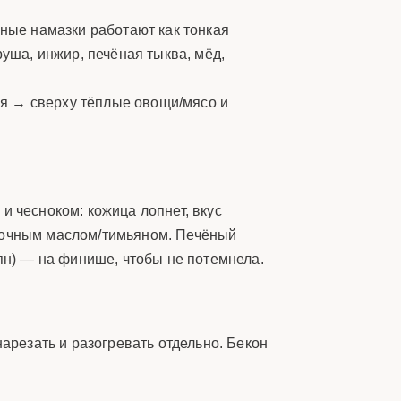
чные намазки работают как тонкая
руша, инжир, печёная тыква, мёд,
ия → сверху тёплые овощи/мясо и
и чесноком: кожица лопнет, вкус
ивочным маслом/тимьяном. Печёный
ьян) — на финише, чтобы не потемнела.
нарезать и разогревать отдельно. Бекон