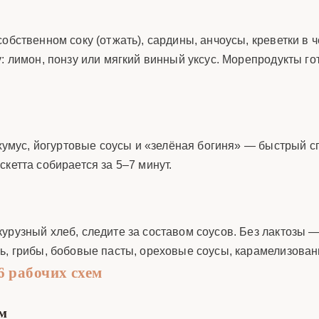
обственном соку (отжать), сардины, анчоусы, креветки в 
: лимон, понзу или мягкий винный уксус. Морепродукты го
 хумус, йогуртовые соусы и «зелёная богиня» — быстрый сп
кетта собирается за 5–7 минут.
курузный хлеб, следите за составом соусов. Без лактозы
ь, грибы, бобовые пасты, ореховые соусы, карамелизован
6 рабочих схем
ом