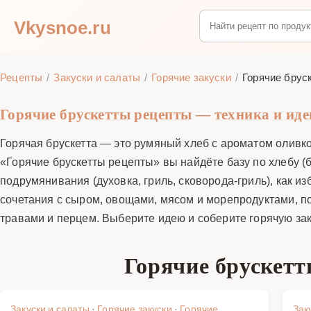
Vkysnoe.ru
Рецепты
Закуски и салаты
Горячие закуски
Горячие брус
Горячие брускетты рецепты — техника и иде
Горячая брускетта — это румяный хлеб с ароматом оливко
«Горячие брускетты рецепты» вы найдёте базу по хлебу (б
подрумянивания (духовка, гриль, сковорода-гриль), как и
сочетания с сыром, овощами, мясом и морепродуктами, по
травами и перцем. Выберите идею и соберите горячую зак
Горячие брускетт
Закуски и салаты
·
Горячие закуски
·
Горячие
Зак