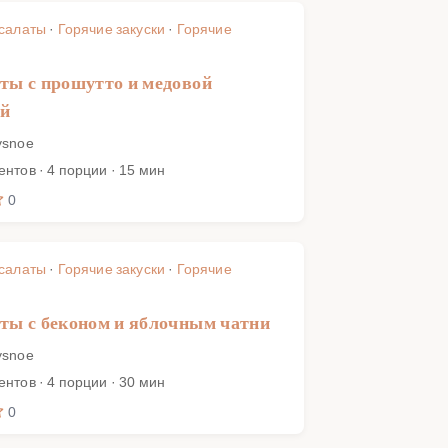
 салаты
·
Горячие закуски
·
Горячие
ты с прошутто и медовой
ей
ysnoe
ентов · 4 порции · 15 мин
0
 салаты
·
Горячие закуски
·
Горячие
ты с беконом и яблочным чатни
ysnoe
ентов · 4 порции · 30 мин
0