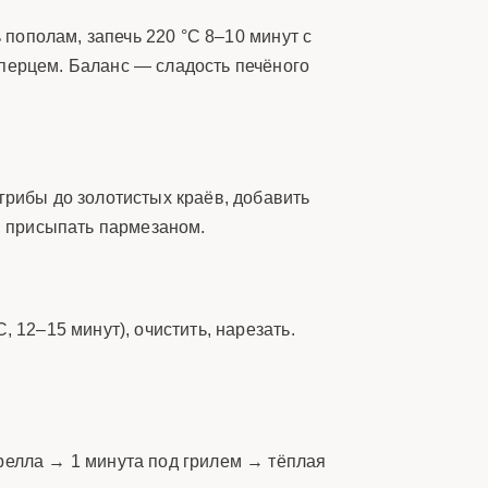
ть пополам, запечь 220 °C 8–10 минут с
 перцем. Баланс — сладость печёного
ь грибы до золотистых краёв, добавить
р, присыпать пармезаном.
C, 12–15 минут), очистить, нарезать.
царелла → 1 минута под грилем → тёплая