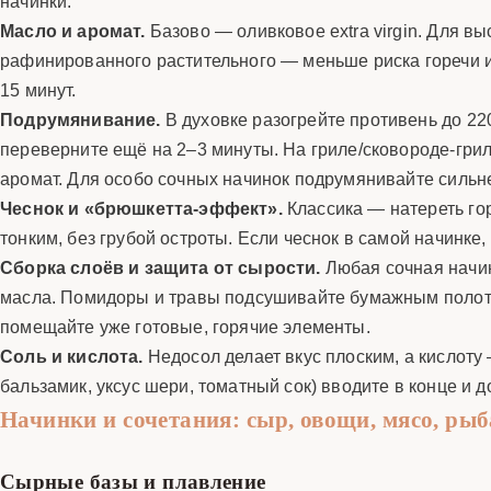
начинки.
Масло и аромат.
Базово — оливковое extra virgin. Для вы
рафинированного растительного — меньше риска горечи и
15 минут.
Подрумянивание.
В духовке разогрейте противень до 220
переверните ещё на 2–3 минуты. На гриле/сковороде-грил
аромат. Для особо сочных начинок подрумянивайте сильне
Чеснок и «брюшкетта-эффект».
Классика — натереть гор
тонким, без грубой остроты. Если чеснок в самой начинке
Сборка слоёв и защита от сырости.
Любая сочная начинк
масла. Помидоры и травы подсушивайте бумажным полоте
помещайте уже готовые, горячие элементы.
Соль и кислота.
Недосол делает вкус плоским, а кислоту 
бальзамик, уксус шери, томатный сок) вводите в конце и д
Начинки и сочетания: сыр, овощи, мясо, рыб
Сырные базы и плавление