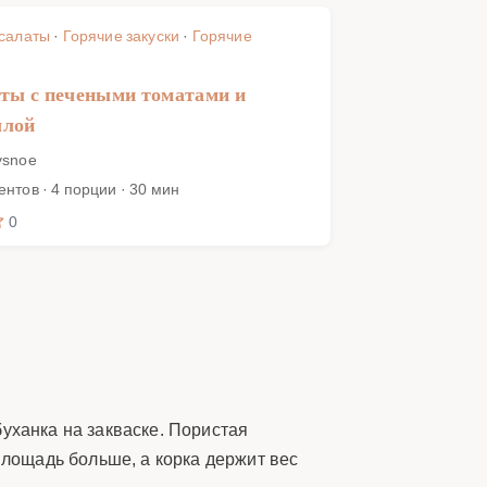
 салаты
·
Горячие закуски
·
Горячие
ты с печеными томатами и
ллой
ysnoe
ентов · 4 порции · 30 мин
0
уханка на закваске. Пористая
площадь больше, а корка держит вес