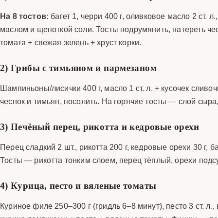
На 8 тостов:
багет 1, черри 400 г, оливковое масло 2 ст. л
маслом и щепоткой соли. Тосты подрумянить, натереть ч
томата + свежая зелень + хруст корки.
2) Грибы с тимьяном и пармезаном
Шампиньоны/лисички 400 г, масло 1 ст. л. + кусочек сливо
чеснок и тимьян, посолить. На горячие тосты — слой сыр
3) Печёный перец, рикотта и кедровые орехи
Перец сладкий 2 шт., рикотта 200 г, кедровые орехи 30 г, 
Тосты — рикотта тонким слоем, перец тёплый, орехи подс
4) Курица, песто и вяленые томаты
Куриное филе 250–300 г (гридль 6–8 минут), песто 3 ст. л