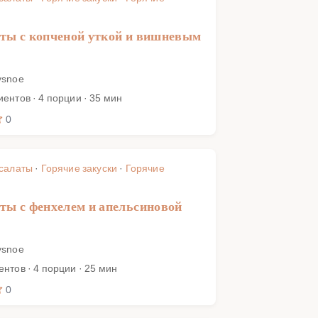
ты с копченой уткой и вишневым
ysnoe
иентов · 4 порции · 35 мин
0
 салаты
·
Горячие закуски
·
Горячие
ты с фенхелем и апельсиновой
ysnoe
ентов · 4 порции · 25 мин
0