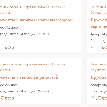
уски и салаты
·
Горячие закуски
·
Горячие
Закуски и
скетты
брускетты
ускетты с чоризо и манговым соусом
Брускет
горчиц
ор: Vkysnoe
нгредиентов · 4 порции · 25 мин
Автор: Vk
9 ингреди
0
0
0
0
0
уски и салаты
·
Горячие закуски
·
Горячие
Закуски и
скетты
брускетты
ускетты с тыквой и рикоттой
Брускет
ор: Vkysnoe
Автор: Vk
нгредиентов · 4 порции · 30 мин
9 ингреди
0
0
0
0
0