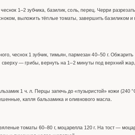
., чеснок 1–2 зубчика, базилик, соль, перец. Черри разреза
есноком, выложить тёплые томаты, завершить базиликом и
чного, чеснок 1 зубчик, тимьян, пармезан 40–50 г. Обжарит
а, сверху — грибы, вернуть на 1–2 минуты под верхний жа
бальзамик 1 ч. л. Перцы запечь до «пузыристой» кожи (240 °
ушенные, капля бальзамика и оливкового масла.
., вяленые томаты 60–80 г, моцарелла 120 г. На тост — мо