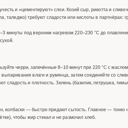
учесть и «цементируют» слои. Козий сыр, рикотта и сливо
а, таледжо) требуют сладости или кислоты в партнёрах: г
–3 минуты под верхним нагревом 220–230 °C до плавлен
 сухой.
зуйте черри, запечённые 8–10 минут при 220 °C с маслом 
о выпаривания влаги и румянца, затем соединяйте со сл
ют сладость и плотность. Зелень (базилик, петрушка, тим
он, колбаски — быстро придают сытость. Главное — тонко 
тке), чтобы жир стекал и не размочил хлеб.