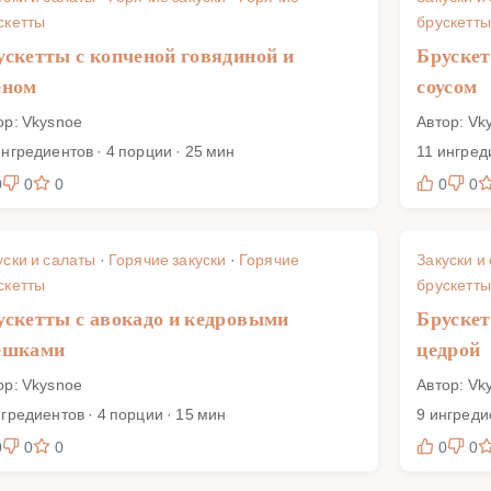
скетты
брускетты
ускетты с копченой говядиной и
Брускет
еном
соусом
ор: Vkysnoe
Автор: Vk
ингредиентов · 4 порции · 25 мин
11 ингред
0
0
0
0
0
уски и салаты
·
Горячие закуски
·
Горячие
Закуски и
скетты
брускетты
ускетты с авокадо и кедровыми
Брускет
ешками
цедрой
ор: Vkysnoe
Автор: Vk
нгредиентов · 4 порции · 15 мин
9 ингреди
0
0
0
0
0