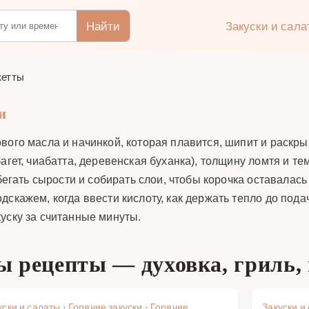
Найти
Закуски и сал
кетты
и
вого масла и начинкой, которая плавится, шипит и раскры
агет, чиабатта, деревенская буханка), толщину ломтя и те
збегать сырости и собирать слои, чтобы корочка оставала
дскажем, когда ввести кислоту, как держать тепло до под
уску за считанные минуты.
ы рецепты — духовка, гриль,
уски и салаты
·
Горячие закуски
·
Горячие
Закуски и