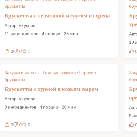
брускетты
бру
Брускетты с телятиной и соусом из хрена
Бр
хр
Автор: Vkysnoe
11 ингредиентов · 4 порции · 25 мин
Авт
10 
0
0
1
Закуски и салаты
·
Горячие закуски
·
Горячие
Зак
брускетты
бру
Брускетты с хурмой и козьим сыром
Бр
ор
Автор: Vkysnoe
9 ингредиентов · 4 порции · 20 мин
Авт
9 и
0
0
0