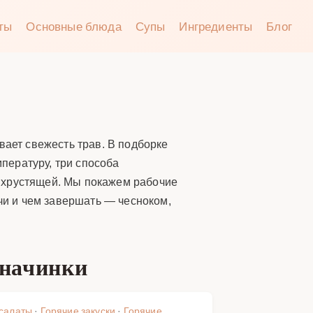
аты
Основные блюда
Супы
Ингредиенты
Блог
вает свежесть трав. В подборке
мпературу, три способа
сь хрустящей. Мы покажем рабочие
ачи и чем завершать — чесноком,
 начинки
 салаты
·
Горячие закуски
·
Горячие