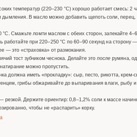
соких температур (220–230 °C) хорошо работает смесь: 2 ч
 дымления. В масло можно добавить щепоть соли, перец, 
 °C. Смажьте ломти маслом с обеих сторон, запекайте 4–6
ь работайте при 220–250 °C по 60–90 секунд на сторону 
е — это «страховка» от размокания.
ячий тост зубчиком чеснока. Делайте это
после
румяна, од
, натирание можно пропустить.
а должна иметь «прокладку»: сыр, песто, рикотта, крем-с
нцем, грибы обжаривайте до выпаривания влаги, рыбу и 
— резкой. Держите ориентир: 0,8–1,2% соли к массе начин
озированно, чтобы не «распарить» корку.
а