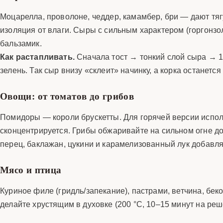
Моцарелла, проволоне, чеддер, камамбер, бри — дают тяг
изоляция от влаги. Сыры с сильным характером (горгонзол
бальзамик.
Как растапливать.
Сначала тост → тонкий слой сыра → 1
зелень. Так сыр внизу «склеит» начинку, а корка останется
Овощи: от томатов до грибов
Помидоры — короли брускетты. Для горячей версии исполь
сконцентрируется. Грибы обжаривайте на сильном огне д
перец, баклажан, цукини и карамелизованный лук добавля
Мясо и птица
Куриное филе (гридль/запекание), пастрами, ветчина, бек
делайте хрустящим в духовке (200 °C, 10–15 минут на решё