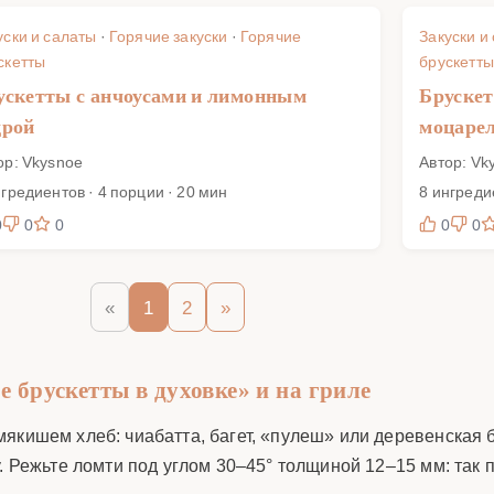
уски и салаты
·
Горячие закуски
·
Горячие
Закуски и
скетты
брускетты
ускетты с анчоусами и лимонным
Брускет
дрой
моцаре
ор: Vkysnoe
Автор: Vk
нгредиентов · 4 порции · 20 мин
8 ингреди
0
0
0
0
0
«
1
2
»
е брускетты в духовке» и на гриле
якишем хлеб: чиабатта, багет, «пулеш» или деревенская б
. Режьте ломти под углом 30–45° толщиной 12–15 мм: так 