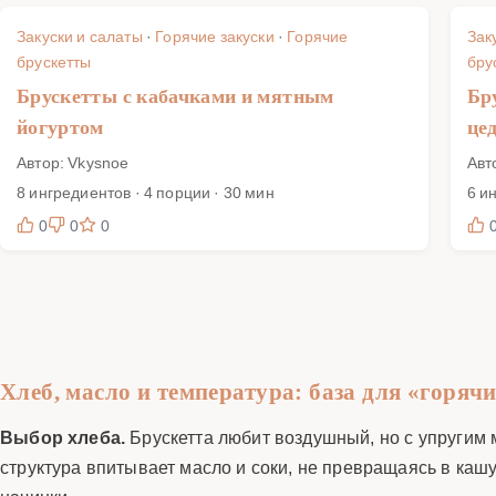
Закуски и салаты
·
Горячие закуски
·
Горячие
Зак
брускетты
бру
Брускетты с кабачками и мятным
Бр
йогуртом
це
Автор: Vkysnoe
Авт
8 ингредиентов · 4 порции · 30 мин
6 и
0
0
0
Хлеб, масло и температура: база для «горячи
Выбор хлеба.
Брускетта любит воздушный, но с упругим м
структура впитывает масло и соки, не превращаясь в кашу