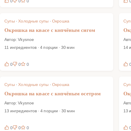
0
0
0
Супы
·
Холодные супы
·
Окрошка
Су
Окрошка на квасе с копчёным сигом
Ок
Автор: Vkysnoe
Авт
11 ингредиентов · 4 порции · 30 мин
14 
0
0
0
Супы
·
Холодные супы
·
Окрошка
Су
Окрошка на квасе с копчёным осетром
Ок
Автор: Vkysnoe
Авт
13 ингредиентов · 4 порции · 30 мин
13 
0
0
0