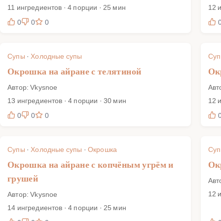
11 ингредиентов · 4 порции · 25 мин
12 
0
0
0
Супы
·
Холодные супы
Су
Окрошка на айране с телятиной
Ок
Автор: Vkysnoe
Авт
13 ингредиентов · 4 порции · 30 мин
12 
0
0
0
Супы
·
Холодные супы
·
Окрошка
Су
Окрошка на айране с копчёным угрём и
Ок
грушей
Авт
12 
Автор: Vkysnoe
14 ингредиентов · 4 порции · 25 мин