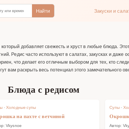
Найти
Закуски и сал
который добавляет свежесть и хруст в любые блюда. Этот
ний. Редис часто используют в салатах, закусках и даже 
ориен, что делает его отличным выбором для тех, кто след
ут вам раскрыть весь потенциал этого замечательного ов
Блюда с редисом
пы
·
Холодные супы
Супы
·
Хо
рошка на пахте с ветчиной
Окрошка
ор: Vkysnoe
Автор: Vk