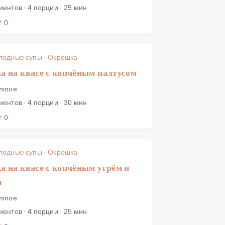
иентов · 4 порции · 25 мин
0
лодные супы
·
Окрошка
 на квасе с копчёным палтусом
ysnoe
иентов · 4 порции · 30 мин
0
лодные супы
·
Окрошка
 на квасе с копчёным угрём и
м
ysnoe
иентов · 4 порции · 25 мин