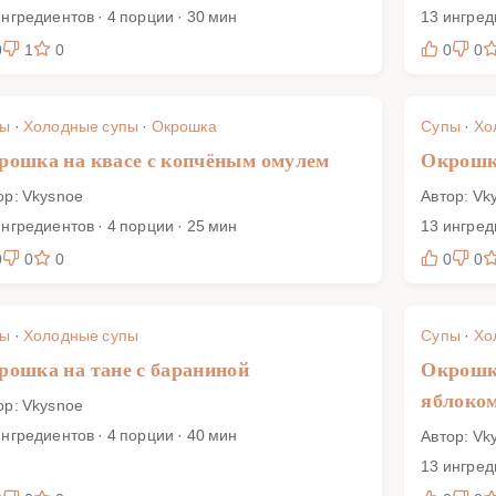
ингредиентов · 4 порции · 30 мин
13 ингред
0
1
0
0
0
пы
·
Холодные супы
·
Окрошка
Супы
·
Хо
рошка на квасе с копчёным омулем
Окрошка
ор: Vkysnoe
Автор: Vk
ингредиентов · 4 порции · 25 мин
13 ингред
0
0
0
0
0
пы
·
Холодные супы
Супы
·
Хо
рошка на тане с бараниной
Окрошка
яблоко
ор: Vkysnoe
ингредиентов · 4 порции · 40 мин
Автор: Vk
13 ингред