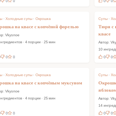
0
0
0
0
0
пы
·
Холодные супы
·
Окрошка
Супы
·
Хо
рошка на квасе с копчёной форелью
Тюря с 
квасе
ор: Vkysnoe
ингредиентов · 4 порции · 25 мин
Автор: Vk
10 ингред
0
0
0
0
0
пы
·
Холодные супы
·
Окрошка
Супы
·
Хо
рошка на квасе с копчёным муксуном
Окрошка
яблоко
ор: Vkysnoe
ингредиентов · 4 порции · 25 мин
Автор: Vk
14 ингред
0
0
0
0
0