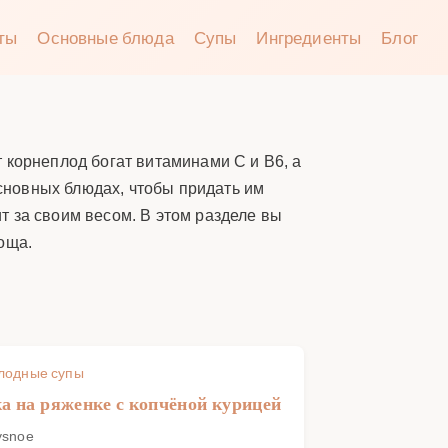
аты
Основные блюда
Супы
Ингредиенты
Блог
 корнеплод богат витаминами C и B6, а
основных блюдах, чтобы придать им
ит за своим весом. В этом разделе вы
оща.
лодные супы
 на ряженке с копчёной курицей
ysnoe