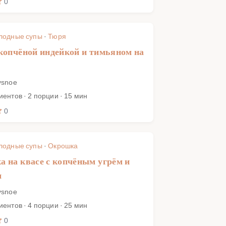
0
лодные супы
·
Тюря
копчёной индейкой и тимьяном на
ysnoe
иентов · 2 порции · 15 мин
0
лодные супы
·
Окрошка
 на квасе с копчёным угрём и
м
ysnoe
иентов · 4 порции · 25 мин
0