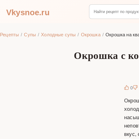
Vkysnoe.ru
Рецепты
Супы
Холодные супы
Окрошка
Окрошка на кв
Окрошка с ко
0
Окрош
холод
насыщ
непов
вкус,