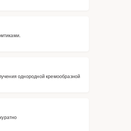
омтиками.
олучения однородной кремообразной
куратно