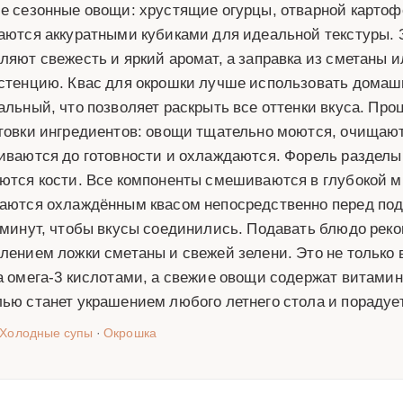
е сезонные овощи: хрустящие огурцы, отварной картофе
аются аккуратными кубиками для идеальной текстуры. З
ляют свежесть и яркий аромат, а заправка из сметаны 
стенцию. Квас для окрошки лучше использовать домаш
альный, что позволяет раскрыть все оттенки вкуса. Про
товки ингредиентов: овощи тщательно моются, очищают
иваются до готовности и охлаждаются. Форель разделы
ются кости. Все компоненты смешиваются в глубокой м
аются охлаждённым квасом непосредственно перед под
 минут, чтобы вкусы соединились. Подавать блюдо рек
лением ложки сметаны и свежей зелени. Это не только 
а омега-3 кислотами, а свежие овощи содержат витамины
ью станет украшением любого летнего стола и порадуе
Холодные супы
·
Окрошка