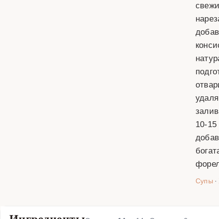
свежи
нарез
добав
конси
натур
подго
отвар
удаля
залив
10-15
добав
богат
форел
Супы
·
Ингредиенты