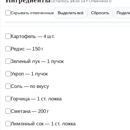
Осталось
14
из
14
• Отмечено
0
Скрывать отмеченные
Выделить всё
Сбросить
Подели
Картофель
—
4 шт.
Редис
—
150 г
Зеленый лук
—
1 пучок
Укроп
—
1 пучок
Соль
—
по вкусу
Горчица
—
1 ст. ложка
Сметана
—
200 г
Лимонный сок
—
1 ст. ложка