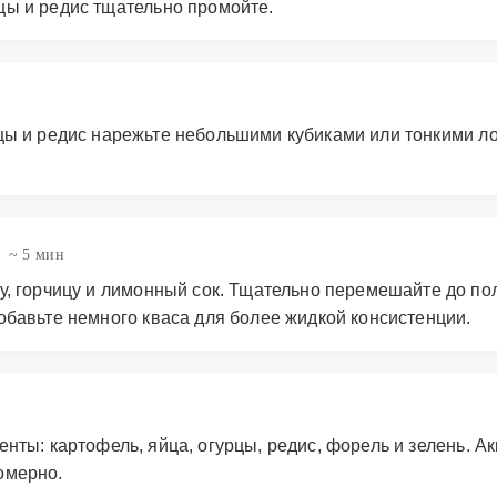
цы и редис тщательно промойте.
цы и редис нарежьте небольшими кубиками или тонкими л
~ 5 мин
у, горчицу и лимонный сок. Тщательно перемешайте до п
обавьте немного кваса для более жидкой консистенции.
ты: картофель, яйца, огурцы, редис, форель и зелень. Ак
омерно.