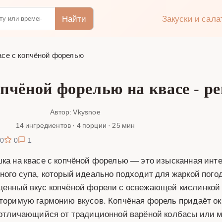
Найти
Закуски и сал
асе с копчёной форелью
пчёной форелью на квасе - ре
Автор: Vkysnoe
14 ингредиентов · 4 порции · 25 мин
0
0
1
ка на квасе с копчёной форелью — это изысканная инте
ного супа, который идеально подходит для жаркой погод
енный вкус копчёной форели с освежающей кислинкой 
торимую гармонию вкусов. Копчёная форель придаёт ок
 отличающийся от традиционной варёной колбасы или 