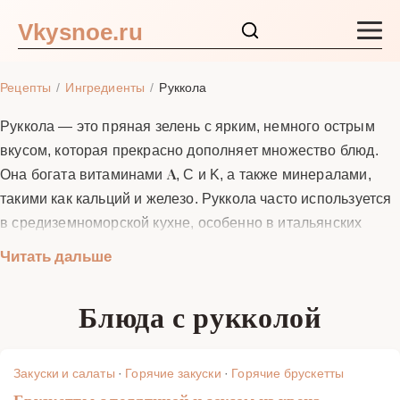
Vkysnoe.ru
Закуски и салаты
Рецепты
Ингредиенты
Руккола
Основные блюда
Руккола — это пряная зелень с ярким, немного острым
вкусом, которая прекрасно дополняет множество блюд.
Супы
Она богата витаминами A, C и K, а также минералами,
такими как кальций и железо. Руккола часто используется
Ингредиенты
в средиземноморской кухне, особенно в итальянских
рецептах. Её добавляют в салаты, пасту, пиццу, соусы и
Читать дальше
Блог
даже смузи. Благодаря своему уникальному вкусу,
руккола может преобразить даже самое простое блюдо. В
Блюда с рукколой
этом разделе вы найдёте пошаговые рецепты с рукколой,
которые помогут вам раскрыть весь потенциал этой
замечательной зелени.
Закуски и салаты
·
Горячие закуски
·
Горячие брускетты