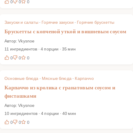
0
0
0
Закуски и салаты
·
Горячие закуски
·
Горячие брускетты
Брускетты с копченой уткой и вишневым соусом
Автор: Vkysnoe
11 ингредиентов · 4 порции · 35 мин
0
0
0
Основные блюда
·
Мясные блюда
·
Карпаччо
Карпаччо из кролика с гранатовым соусом и
фисташками
Автор: Vkysnoe
10 ингредиентов · 4 порции · 40 мин
0
0
0