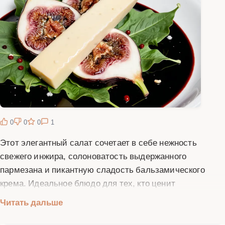
0
0
0
1
Этот элегантный салат сочетает в себе нежность
свежего инжира, солоноватость выдержанного
пармезана и пикантную сладость бальзамического
крема. Идеальное блюдо для тех, кто ценит
изысканные вкусовые сочетания и эстетику подачи.
Читать дальше
Свежий инжир, богатый витаминами и минералами,
придает салату природную сладость и нежную