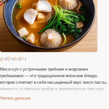
0
0
0
1
Мисо-суп с устричными грибами и морскими
гребешками — это традиционное японское блюдо,
которое сочетает в себе насыщенный вкус мисо-пасты,
нежность устричных грибов и деликатесную текстуру
морских гребешков. Этот суп не только вкусный, но и
Читать дальше
полезный, так как содержит множество питательных
веществ, включая белки, витамины и минералы.