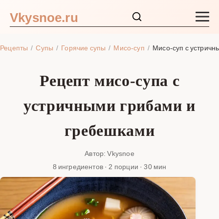
Vkysnoe.ru
Закуски и салаты
Рецепты
Супы
Горячие супы
Мисо-суп
Мисо-суп с устричн
Основные блюда
Рецепт мисо-супа с
Супы
устричными грибами и
Ингредиенты
гребешками
Блог
Автор: Vkysnoe
8 ингредиентов · 2 порции · 30 мин