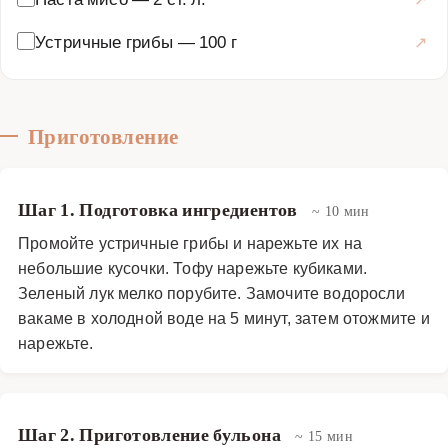
это не просто еда, а настоящий кулинарный опыт,
который перенесет вас в Японию, не выходя из дома.
Устричные грибы
—
100 г
Супы
·
Горячие супы
·
Мисо-суп
Приготовление
Шаг 1. Подготовка ингредиентов
~ 10 мин
Промойте устричные грибы и нарежьте их на
небольшие кусочки. Тофу нарежьте кубиками.
Зеленый лук мелко порубите. Замочите водоросли
вакаме в холодной воде на 5 минут, затем отожмите и
нарежьте.
Шаг 2. Приготовление бульона
~ 15 мин