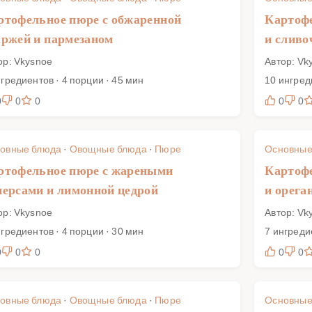
ртофельное пюре с обжаренной
Картоф
аржей и пармезаном
и сливо
ор: Vkysnoe
Автор: Vk
нгредиентов · 4 порции · 45 мин
10 ингред
0
0
0
0
0
овные блюда
·
Овощные блюда
·
Пюре
Основные
ртофельное пюре с жареными
Картоф
персами и лимонной цедрой
и орега
ор: Vkysnoe
Автор: Vk
нгредиентов · 4 порции · 30 мин
7 ингреди
0
0
0
0
0
овные блюда
·
Овощные блюда
·
Пюре
Основные