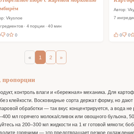
имбирём
Автор: Vk
7 ингреди
ор: Vkysnoe
нгредиентов · 4 порции · 40 мин
0
0
0
0
0
«
1
2
»
, пропорции
родукт, контроль влаги и «бережная» механика. Для карт
без клейкости. Восковидные сорта держат форму, но дают
ровой обработки — так вкус концентрируется, а вода не 
–400 мл горячего молока/сливок или овощного бульона, 50
йтесь на 200–300 мл жидкости на 1 кг готовой мякоти; б
вводите горячими — это предотвращает резкое охлаждение