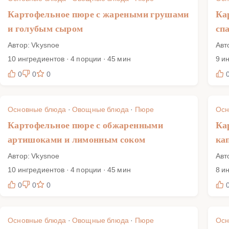
Картофельное пюре с жареными грушами
Ка
и голубым сыром
сп
Автор: Vkysnoe
Авт
10 ингредиентов · 4 порции · 45 мин
9 и
0
0
0
Основные блюда
·
Овощные блюда
·
Пюре
Осн
Картофельное пюре с обжаренными
Ка
артишоками и лимонным соком
ка
Автор: Vkysnoe
Авт
10 ингредиентов · 4 порции · 45 мин
8 и
0
0
0
Основные блюда
·
Овощные блюда
·
Пюре
Осн