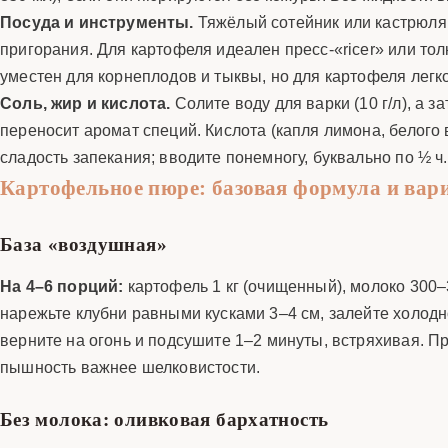
Посуда и инструменты.
Тяжёлый сотейник или кастрюля 
пригорания. Для картофеля идеален пресс-«ricer» или т
уместен для корнеплодов и тыквы, но для картофеля легко
Соль, жир и кислота.
Солите воду для варки (10 г/л), а 
переносит аромат специй. Кислота (капля лимона, белого
сладость запекания; вводите понемногу, буквально по ½ ч. 
Картофельное пюре: базовая формула и вар
База «воздушная»
На 4–6 порций:
картофель 1 кг (очищенный), молоко 300–3
нарежьте клубни равными кусками 3–4 см, залейте холодн
верните на огонь и подсушите 1–2 минуты, встряхивая. Пр
пышность важнее шелковистости.
Без молока: оливковая бархатность