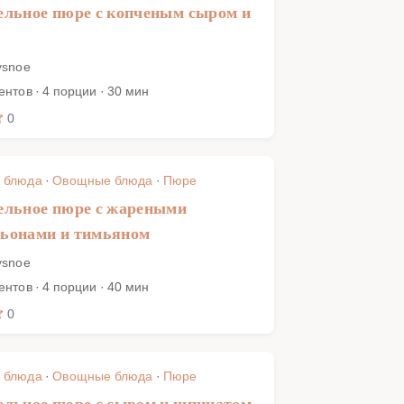
льное пюре с копченым сыром и
ysnoe
ентов · 4 порции · 30 мин
0
 блюда
·
Овощные блюда
·
Пюре
ельное пюре с жареными
ьонами и тимьяном
ysnoe
ентов · 4 порции · 40 мин
0
 блюда
·
Овощные блюда
·
Пюре
льное пюре с сыром и шпинатом