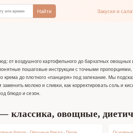
Найти
Закуски и сал
юд: от воздушного картофельного до бархатных овощных и
 понятные пошаговые инструкции с точными пропорциями,
о крема до плотного «панциря» под запекание. Мы подскаж
 заменить молоко и сливки, как корректировать соль и кис
од блюдо и сезон.
— классика, овощные, диетич
овные блюда
·
Овощные блюда
·
Пюре
Основные