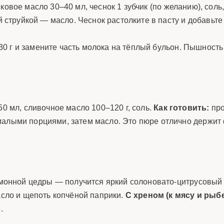
ковое масло 30–40 мл, чеснок 1 зубчик (по желанию), соль
й струйкой — масло. Чеснок растолките в пасту и добавьте
 г и замените часть молока на тёплый бульон. Пышность 
50 мл, сливочное масло 100–120 г, соль.
Как готовить:
про
малыми порциями, затем масло. Это пюре отлично держит 
 лимонной цедры — получится яркий солоновато-цитрусовый
асло и щепоть копчёной паприки.
С хреном (к мясу и рыбе
.