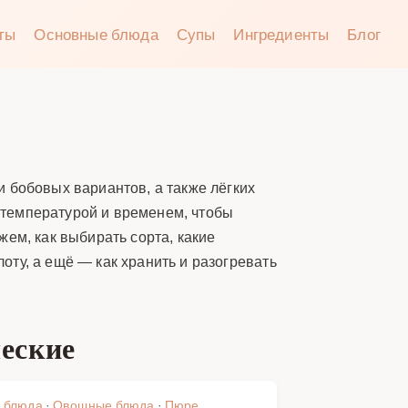
аты
Основные блюда
Супы
Ингредиенты
Блог
 бобовых вариантов, а также лёгких
 температурой и временем, чтобы
ем, как выбирать сорта, какие
лоту, а ещё — как хранить и разогревать
еские
 блюда
·
Овощные блюда
·
Пюре