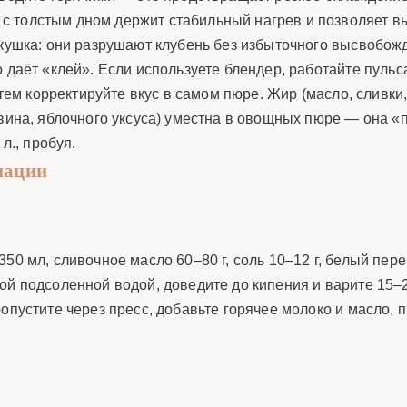
с толстым дном держит стабильный нагрев и позволяет 
олкушка: они разрушают клубень без избыточного высвобо
 даёт «клей». Если используете блендер, работайте пульс
затем корректируйте вкус в самом пюре. Жир (масло, сливки
 вина, яблочного уксуса) уместна в овощных пюре — она «
л., пробуя.
иации
50 мл, сливочное масло 60–80 г, соль 10–12 г, белый пер
ой подсоленной водой, доведите до кипения и варите 15–2
опустите через пресс, добавьте горячее молоко и масло, 