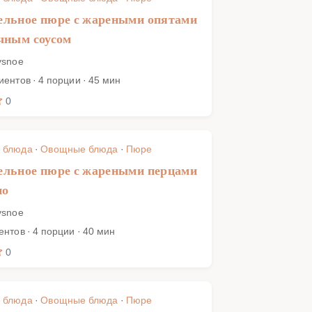
ельное пюре с жареными опятами
чным соусом
ysnoe
иентов · 4 порции · 45 мин
0
 блюда
·
Овощные блюда
·
Пюре
ельное пюре с жареными перцами
но
ysnoe
ентов · 4 порции · 40 мин
0
 блюда
·
Овощные блюда
·
Пюре