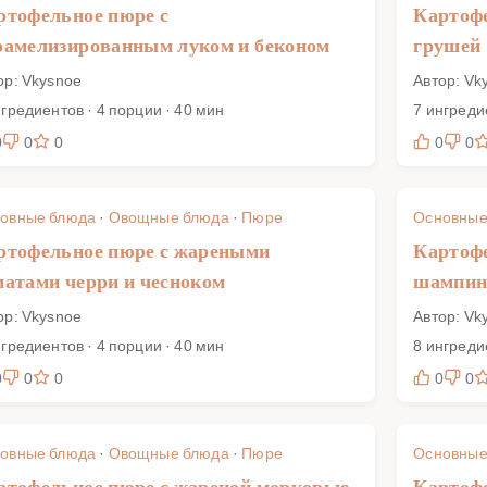
ртофельное пюре с
Картофе
рамелизированным луком и беконом
грушей
ор: Vkysnoe
Автор: Vk
нгредиентов · 4 порции · 40 мин
7 ингреди
0
0
0
0
0
овные блюда
·
Овощные блюда
·
Пюре
Основные
ртофельное пюре с жареными
Картоф
матами черри и чесноком
шампин
ор: Vkysnoe
Автор: Vk
нгредиентов · 4 порции · 40 мин
8 ингреди
0
0
0
0
0
овные блюда
·
Овощные блюда
·
Пюре
Основные
ртофельное пюре с жареной морковью
Картофе