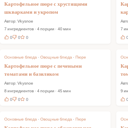
Картофельное пюре с хрустящими
Ка
шкварками и укропом
ка
Автор: Vkysnoe
Авт
7 ингредиентов · 4 порции · 40 мин
7 и
0
0
0
Основные блюда
·
Овощные блюда
·
Пюре
Осн
Картофельное пюре с печеными
Ка
томатами и базиликом
то
Автор: Vkysnoe
Авт
8 ингредиентов · 4 порции · 45 мин
9 и
0
0
0
Основные блюда
·
Овощные блюда
·
Пюре
Осн
Картофельное пюре с обжаренными
Ка