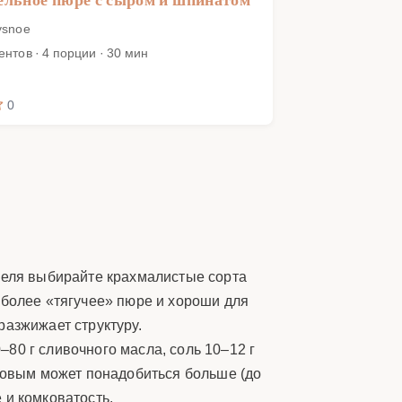
ysnoe
ентов · 4 порции · 30 мин
0
офеля выбирайте крахмалистые сорта
 более «тягучее» пюре и хороши для
разжижает структуру.
–80 г сливочного масла, соль 10–12 г
обовым может понадобиться больше (до
 и комковатость.