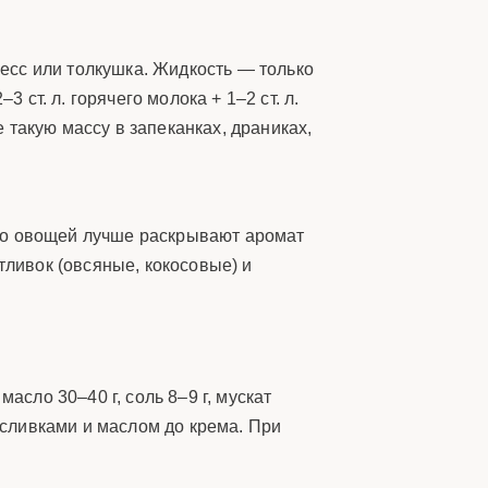
есс или толкушка. Жидкость — только
 ст. л. горячего молока + 1–2 ст. л.
такую массу в запеканках, драниках,
тво овощей лучше раскрывают аромат
тливок (овсяные, кокосовые) и
асло 30–40 г, соль 8–9 г, мускат
 сливками и маслом до крема. При