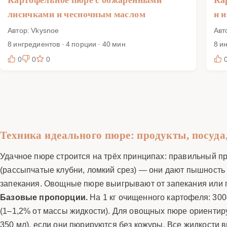
лисичками и чесночным маслом
и 
Автор: Vkysnoe
Авт
8 ингредиентов · 4 порции · 40 мин
8 и
0
0
0
Техника идеального пюре: продукты, посуда
Удачное пюре строится на трёх принципах: правильный п
(рассыпчатые клубни, ломкий срез) — они дают пышность 
запекания. Овощные пюре выигрывают от запекания или па
Базовые пропорции.
На 1 кг очищенного картофеля: 300
(1–1,2% от массы жидкости). Для овощных пюре ориентиру
350 мл), если они пюрируются без кожуры. Все жидкости 