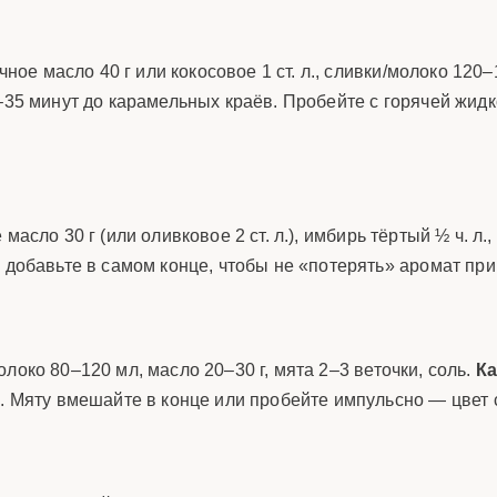
чное масло 40 г или кокосовое 1 ст. л., сливки/молоко 120
–35 минут до карамельных краёв. Пробейте с горячей жид
асло 30 г (или оливковое 2 ст. л.), имбирь тёртый ½ ч. л.,
 добавьте в самом конце, чтобы не «потерять» аромат при
локо 80–120 мл, масло 20–30 г, мята 2–3 веточки, соль.
Ка
м. Мяту вмешайте в конце или пробейте импульсно — цвет 