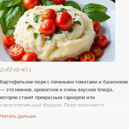
0
0
0
1
Картофельное пюре с печеными томатами и базиликом
— это нежное, ароматное и очень вкусное блюдо,
которое станет прекрасным гарниром или
самостоятельным блюдом. Пюре получается
воздушным и сливочным благодаря правильному
Читать дальше
приготовлению картофеля и добавлению сливочного
масла. Печеные томаты придают блюду насыщенный