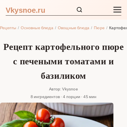
Vkysnoe.ru
Закуски и салаты
Рецепты
Основные блюда
Овощные блюда
Пюре
Картофел
Основные блюда
Рецепт картофельного пюре
Супы
с печеными томатами и
Ингредиенты
базиликом
Блог
Автор: Vkysnoe
8 ингредиентов · 4 порции · 45 мин