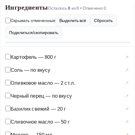
Ингредиенты
вкус и легкую сладость, а свежий базилик добавляет
Осталось
8
из
8
• Отмечено
0
пикантную нотку. Этот рецепт прост в исполнении, но
Скрывать отмеченные
Выделить всё
Сбросить
результат превзойдет все ожидания. Ингредиенты:
картофель, томаты, базилик, сливочное масло, молоко,
Поделиться/скопировать
соль, перец. Приготовление: картофель отварить до
готовности, размять с маслом и молоком. Томаты
запечь с оливковым маслом и специями, добавить к
Картофель
—
800 г
пюре. Украсить свежим базиликом. Подавать горячим.
Соль
—
по вкусу
Основные блюда
·
Овощные блюда
·
Пюре
Оливковое масло
—
2 ст.л.
Черный перец
—
по вкусу
Базилик свежий
—
20 г
Сливочное масло
—
50 г
Молоко
—
150 мл