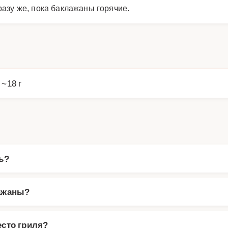
разу же, пока баклажаны горячие.
 ~18 г
ь?
лажаны?
есто гриля?