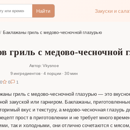
Найти
Закуски и сал
Баклажаны гриль с медово-чесночной глазурью
в гриль с медово-чесночной 
Автор: Vkysnoe
9 ингредиентов · 4 порции · 30 мин
0
0
1
жаны гриль с медово-чесночной глазурью — это вкусное
ной закуской или гарниром. Баклажаны, приготовленные
торимый вкус и текстуру, а медово-чесночная глазурь д
рецепт прост в приготовлении и не требует много време
ими, так и холодными, они отлично сочетаются с мясо