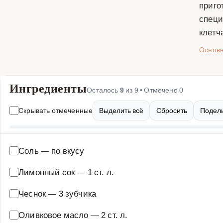
приго
специ
клетч
Основ
Ингредиенты
Осталось
9
из
9
• Отмечено
0
Скрывать отмеченные
Выделить всё
Сбросить
Подели
Соль
—
по вкусу
Лимонный сок
—
1 ст. л.
Чеснок
—
3 зубчика
Оливковое масло
—
2 ст. л.