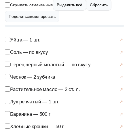
это блюдо не только вкусным, но и полезным. Подавать
Скрывать отмеченные
Выделить всё
Сбросить
котлеты можно с картофельным пюре, овощами или
свежим салатом. Дымчатый соус готовится на основе
Поделиться/скопировать
бульона, сливок и копченых специй, что придает ему
неповторимый вкус. Этот рецепт идеально подойдет
для праздничного стола или романтического ужина.
Яйца
—
1 шт.
Попробуйте приготовить бараньи котлеты с дымчатым
Соль
—
по вкусу
соусом, и вы убедитесь, что это блюдо достойно
самых высоких похвал. Не забудьте украсить блюдо
Перец черный молотый
—
по вкусу
свежей зеленью перед подачей. Приятного аппетита!
Чеснок
—
2 зубчика
Основные блюда
·
Мясные блюда
·
Барбекю
Растительное масло
—
2 ст. л.
Лук репчатый
—
1 шт.
Баранина
—
500 г
Хлебные крошки
—
50 г