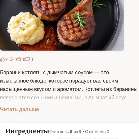
0
0
0
1
Бараньи котлеты с дымчатым соусом — это
изысканное блюдо, которое порадует вас своим
насыщенным вкусом и ароматом. Котлеты из баранины
получаются сочными и нежными, а дымчатый соус
придает им особый шарм и глубину. Для приготовления
Читать дальше
этого блюда вам понадобятся свежая баранина,
специи, травы и несколько секретных ингредиентов для
Ингредиенты
соуса. Баранина богата белками и железом, что делает
Осталось
9
из
9
• Отмечено
0