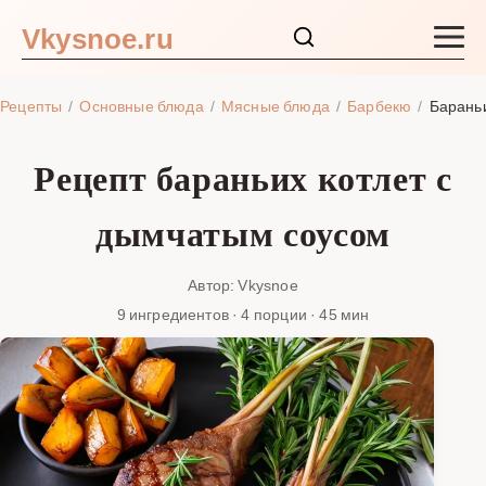
Vkysnoe.ru
Закуски и салаты
Рецепты
Основные блюда
Мясные блюда
Барбекю
Барань
Основные блюда
Рецепт бараньих котлет с
Супы
дымчатым соусом
Ингредиенты
Автор: Vkysnoe
9 ингредиентов · 4 порции · 45 мин
Блог