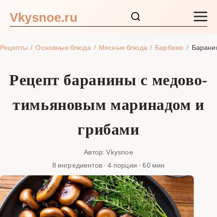
Vkysnoe.ru
Закуски и салаты
Рецепты
Основные блюда
Мясные блюда
Барбекю
Барани
Основные блюда
Рецепт баранины с медово-
Супы
тимьяновым маринадом и
Ингредиенты
грибами
Блог
Автор: Vkysnoe
8 ингредиентов · 4 порции · 60 мин