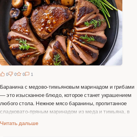
0
0
0
1
Баранина с медово-тимьяновым маринадом и грибами
— это изысканное блюдо, которое станет украшением
любого стола. Нежное мясо баранины, пропитанное
сладковато-пряным маринадом из меда и тимьяна, в
сочетании с ароматными грибами создает
Читать дальше
неповторимый вкусовой букет. Это блюдо идеально
подходит для праздничного ужина или особого случая.