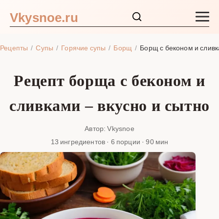
Vkysnoe.ru
Закуски и салаты
Рецепты
Супы
Горячие супы
Борщ
Борщ с беконом и слив
Основные блюда
Рецепт борща с беконом и
Супы
сливками – вкусно и сытно
Ингредиенты
Автор: Vkysnoe
13 ингредиентов · 6 порции · 90 мин
Блог