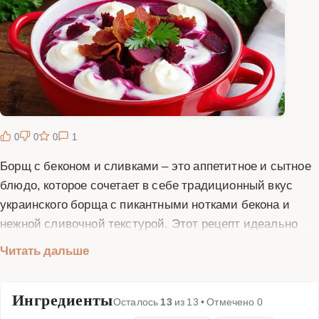
0
0
0
1
Борщ с беконом и сливками – это аппетитное и сытное
блюдо, которое сочетает в себе традиционный вкус
украинского борща с пикантными нотками бекона и
нежной сливочной текстурой. Этот рецепт идеально
подходит для тех, кто любит экспериментировать с
Читать дальше
классическими блюдами. Основой борща остаются
свёкла, капуста, картофель и другие овощи, но
Ингредиенты
добавление бекона придаёт блюду насыщенный
Осталось
13
из
13
• Отмечено
0