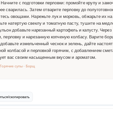
. Начните с подготовки перловки: промойте крупу и замоч
ее сварилась. Затем отварите перловку до полуготовнос
тесь овощами. Нарежьте лук и морковь, обжарьте их на
ьте натертую свеклу и томатную пасту, тушите на медл
ульон добавьте нарезанный картофель и капусту. Через
, перловку и нарезанную копченую колбасу. Варите борщ
 добавьте измельченный чеснок и зелень, дайте настоят
ной колбасой и перловкой горячим, с добавлением смет
ует вас своим насыщенным вкусом и ароматом.
Горячие супы
·
Борщ
ться/скопировать