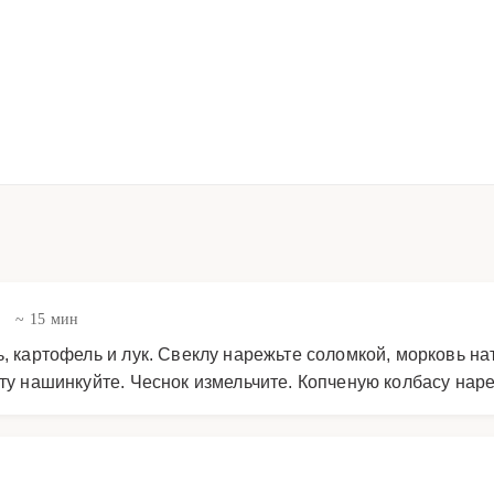
в
~ 15 мин
ь, картофель и лук. Свеклу нарежьте соломкой, морковь на
сту нашинкуйте. Чеснок измельчите. Копченую колбасу нар