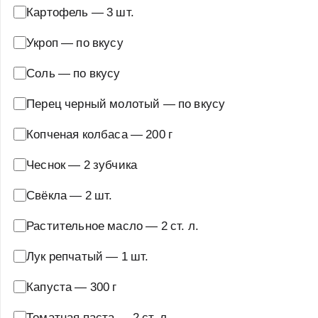
Картофель
—
3 шт.
Укроп
—
по вкусу
Соль
—
по вкусу
Перец черный молотый
—
по вкусу
Копченая колбаса
—
200 г
Чеснок
—
2 зубчика
Свёкла
—
2 шт.
Растительное масло
—
2 ст. л.
Лук репчатый
—
1 шт.
Капуста
—
300 г
Томатная паста
—
2 ст. л.