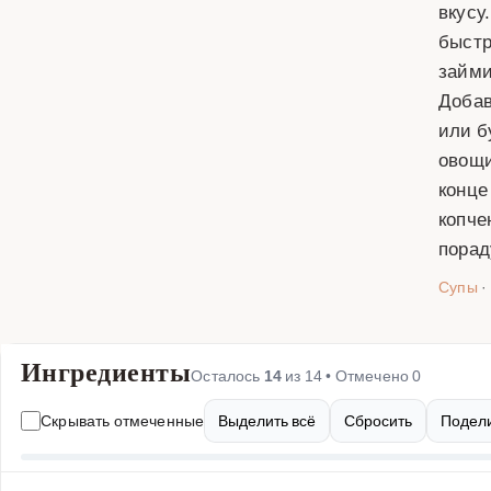
вкусу
быстр
займи
Добав
или б
овощи
конце
копче
порад
Супы
·
Ингредиенты
Осталось
14
из
14
• Отмечено
0
Скрывать отмеченные
Выделить всё
Сбросить
Подели