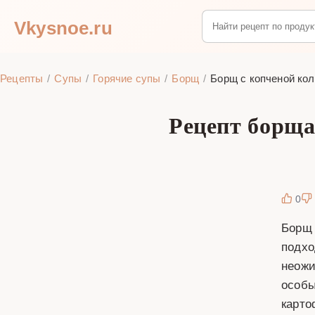
Vkysnoe.ru
Рецепты
Супы
Горячие супы
Борщ
Борщ с копченой кол
Рецепт борща
0
Борщ 
подхо
неожи
особы
карто