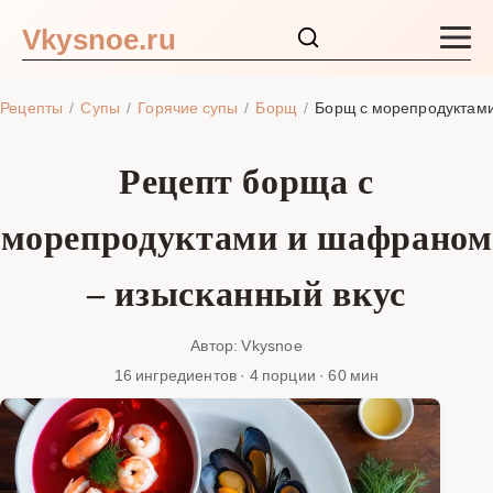
Vkysnoe.ru
Закуски и салаты
Рецепты
Супы
Горячие супы
Борщ
Борщ с морепродуктам
Основные блюда
Рецепт борща с
Супы
морепродуктами и шафраном
Ингредиенты
– изысканный вкус
Блог
Автор: Vkysnoe
16 ингредиентов · 4 порции · 60 мин