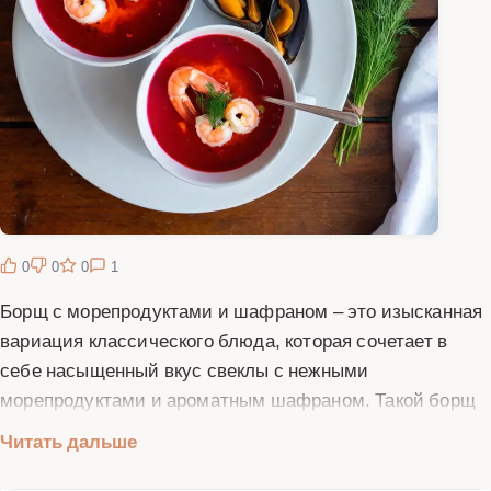
0
0
0
1
Борщ с морепродуктами и шафраном – это изысканная
вариация классического блюда, которая сочетает в
себе насыщенный вкус свеклы с нежными
морепродуктами и ароматным шафраном. Такой борщ
станет настоящим украшением праздничного стола и
Читать дальше
удивит даже самых искушенных гурманов. Для его
приготовления вам понадобятся свежие овощи –