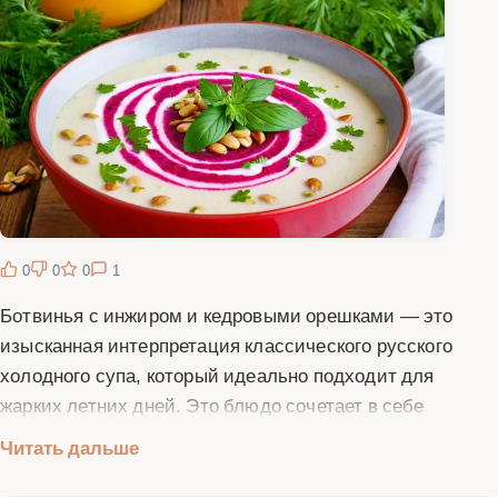
0
0
0
1
Ботвинья с инжиром и кедровыми орешками — это
изысканная интерпретация классического русского
холодного супа, который идеально подходит для
жарких летних дней. Это блюдо сочетает в себе
традиционные основы русской кухни с современными
Читать дальше
гастрономическими тенденциями, создавая
неповторимый вкусовой ансамбль. Основу ботвиньи