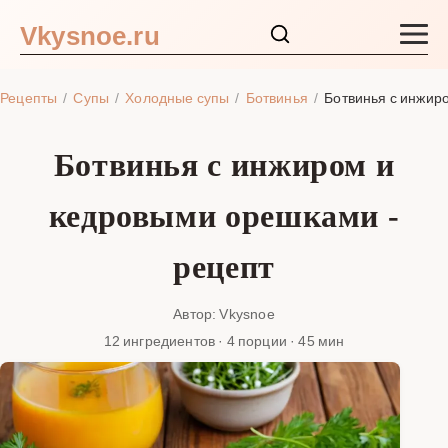
Vkysnoe.ru
Закуски и салаты
Рецепты
Супы
Холодные супы
Ботвинья
Ботвинья с инжир
Основные блюда
Ботвинья с инжиром и
Супы
кедровыми орешками -
Ингредиенты
рецепт
Блог
Автор: Vkysnoe
12 ингредиентов · 4 порции · 45 мин