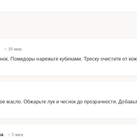
в
~ 10 мин
снок. Помидоры нарежьте кубиками. Треску очистите от ко
ое масло. Обжарьте лук и чеснок до прозрачности. Добавь
на
~ 5 мин