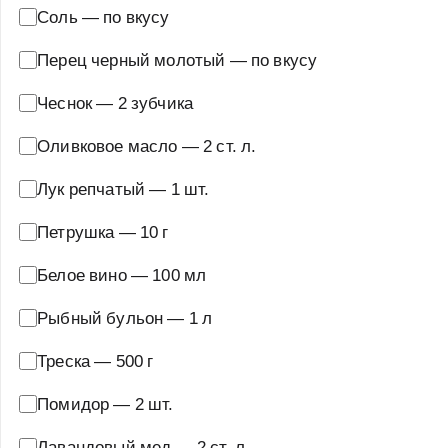
Соль
—
по вкусу
Перец черный молотый
—
по вкусу
Чеснок
—
2 зубчика
Оливковое масло
—
2 ст. л.
Лук репчатый
—
1 шт.
Петрушка
—
10 г
Белое вино
—
100 мл
Рыбный бульон
—
1 л
Треска
—
500 г
Помидор
—
2 шт.
Лавандовый мед
—
2 ст. л.