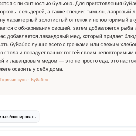
ается с пикантностью бульона. Для приготовления буй
морковь, сельдерей, а также специи: тимьян, лавровый
ну характерный золотистый оттенок и неповторимый вк
ается с обжаривания овощей, затем добавляется рыба и
ес добавляется лавандовый мед, который придает блюд
ать буйабес лучше всего с гренками или свежим хлебо
о стола и порадует ваших гостей своим неповторимым 
ой и лавандовым медом — это не просто еда, это насто
жете освоить у себя дома.
Горячие супы
·
Буйабес
ться/скопировать