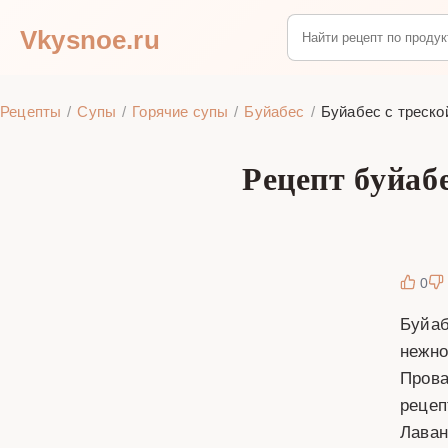
Vkysnoe.ru
Рецепты
Супы
Горячие супы
Буйабес
Буйабес с треск
Рецепт буйаб
0
Буйаб
нежно
Прова
рецеп
Лаван