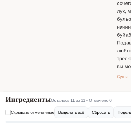
сочет
лук, 
бульо
начин
буйаб
Подав
любог
треск
вы мо
Супы
·
Ингредиенты
Осталось
11
из
11
• Отмечено
0
Скрывать отмеченные
Выделить всё
Сбросить
Подели