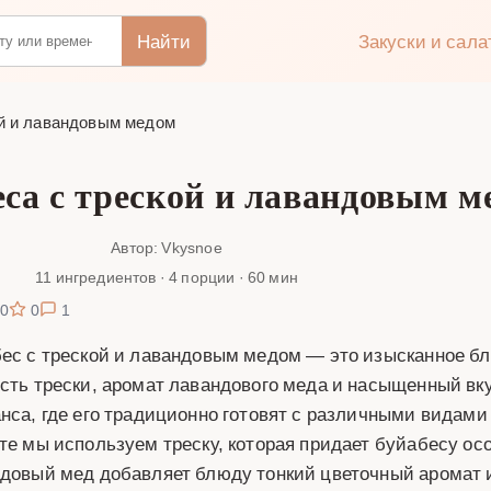
Найти
Закуски и сал
ой и лавандовым медом
еса с треской и лавандовым м
Автор: Vkysnoe
11 ингредиентов · 4 порции · 60 мин
0
0
1
ес с треской и лавандовым медом — это изысканное блю
сть трески, аромат лавандового меда и насыщенный вк
нса, где его традиционно готовят с различными видам
те мы используем треску, которая придает буйабесу ос
довый мед добавляет блюду тонкий цветочный аромат и