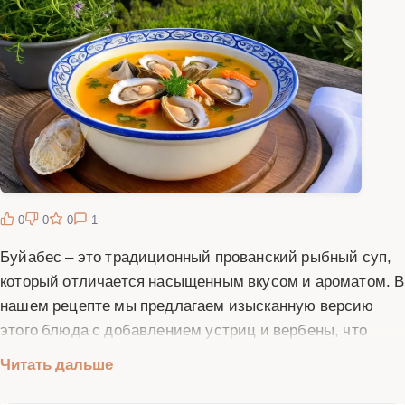
0
0
0
1
Буйабес – это традиционный прованский рыбный суп,
который отличается насыщенным вкусом и ароматом. В
нашем рецепте мы предлагаем изысканную версию
этого блюда с добавлением устриц и вербены, что
придаёт ему особый шарм и утончённость. Буйабес с
Читать дальше
устрицами и вербеной – это настоящее кулинарное
произведение искусства, которое порадует даже самых