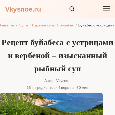
Vkysnoe.ru
Закуски и салаты
Рецепты
Супы
Горячие супы
Буйабес
Буйабес с устрицами
Основные блюда
Рецепт буйабеса с устрицами
Супы
и вербеной – изысканный
Ингредиенты
рыбный суп
Блог
Автор: Vkysnoe
15 ингредиентов · 4 порции · 60 мин