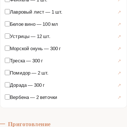
Лавровый лист
—
1 шт.
Белое вино
—
100 мл
Устрицы
—
12 шт.
Морской окунь
—
300 г
Треска
—
300 г
Помидор
—
2 шт.
Дорада
—
300 г
Вербена
—
2 веточки
Приготовление