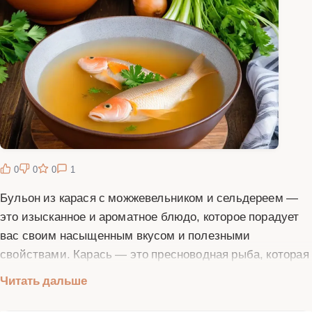
0
0
0
1
Бульон из карася с можжевельником и сельдереем —
это изысканное и ароматное блюдо, которое порадует
вас своим насыщенным вкусом и полезными
свойствами. Карась — это пресноводная рыба, которая
придает бульону нежный и немного сладковатый вкус.
Читать дальше
Можжевельник добавляет легкую хвойную нотку, а
сельдерей придает свежесть и пикантность. Для