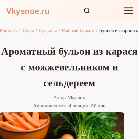
Vkysnoe.ru
Закуски и салаты
Рецепты
Супы
Бульоны
Рыбный бульон
Бульон из карася 
Основные блюда
Ароматный бульон из карася
Супы
с можжевельником и
Ингредиенты
сельдереем
Блог
Автор: Vkysnoe
8 ингредиентов · 4 порции · 60 мин