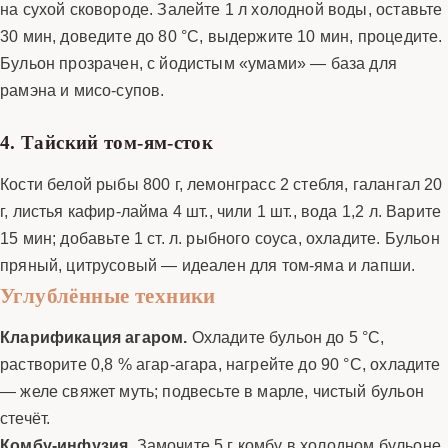
на сухой сковороде. Залейте 1 л холодной воды, оставьте
30 мин, доведите до 80 °C, выдержите 10 мин, процедите.
Бульон прозрачен, с йодистым «умами» — база для
рамэна и мисо-супов.
4. Тайский том-ям-сток
Кости белой рыбы 800 г, лемонграсс 2 стебля, галангал 20
г, листья кафир-лайма 4 шт., чили 1 шт., вода 1,2 л. Варите
15 мин; добавьте 1 ст. л. рыбного соуса, охладите. Бульон
пряный, цитрусовый — идеален для том-яма и лапши.
Углублённые техники
Кларификация агаром.
Охладите бульон до 5 °C,
растворите 0,8 % агар-агара, нагрейте до 90 °C, охладите
— желе свяжет муть; подвесьте в марле, чистый бульон
стечёт.
Комбу-инфузия.
Замочите 5 г комбу в холодном бульоне