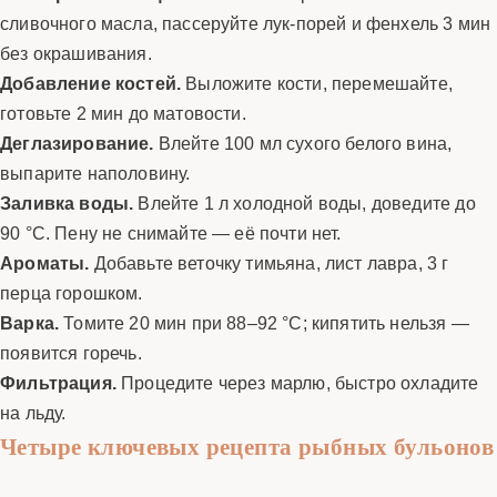
сливочного масла, пассеруйте лук-порей и фенхель 3 мин
без окрашивания.
Добавление костей.
Выложите кости, перемешайте,
готовьте 2 мин до матовости.
Деглазирование.
Влейте 100 мл сухого белого вина,
выпарите наполовину.
Заливка воды.
Влейте 1 л холодной воды, доведите до
90 °C. Пену не снимайте — её почти нет.
Ароматы.
Добавьте веточку тимьяна, лист лавра, 3 г
перца горошком.
Варка.
Томите 20 мин при 88–92 °C; кипятить нельзя —
появится горечь.
Фильтрация.
Процедите через марлю, быстро охладите
на льду.
Четыре ключевых рецепта рыбных бульонов