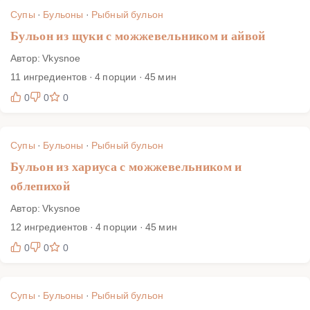
лайфхаками по фильтрации и кислотному балансу.
Супы
·
Бульоны
·
Рыбный бульон
Следуйте инструкциям — и ваши морские блюда вспыхнут
Бульон из щуки с можжевельником и айвой
новым вкусом.
Автор: Vkysnoe
11 ингредиентов · 4 порции · 45 мин
0
0
0
Супы
·
Бульоны
·
Рыбный бульон
Бульон из хариуса с можжевельником и
облепихой
Автор: Vkysnoe
12 ингредиентов · 4 порции · 45 мин
0
0
0
Супы
·
Бульоны
·
Рыбный бульон