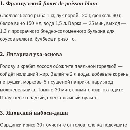
1. Французский
fumet de poisson blanc
Состав:
белая рыба 1 кг, лук-порей 120 г, фенхель 80 г,
белое вино 150 мл, вода 1,5 л. Варка — 25 мин, выход —
1,2 л прозрачного бледно-соломенного бульона для
соусов велюте, буябеса и ризотто.
2. Янтарная уха-основа
Голову и хребет лосося обожгите паяльной горелкой —
сойдёт излишний жир. Залейте 2 л воды, добавьте корень
петрушки, морковь, 5 г сушёной паприки, пару ягод
можжевельника. Томите 30 мин; снимите жир, охладите.
Получается сладкий, слегка дымный бульон.
3. Японский нибоси-даши
Сарди­нки ирико 30 г очистите от голов, слегка подсушите