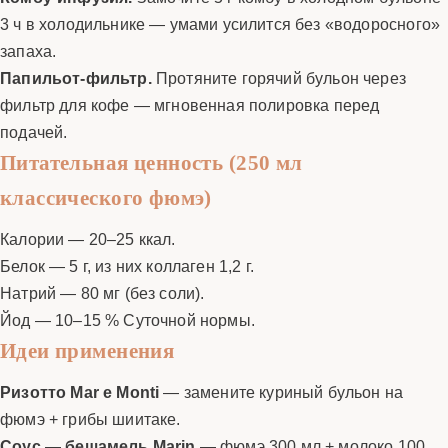
3 ч в холодильнике — умами усилится без «водоросного»
запаха.
Папильот-фильтр.
Протяните горячий бульон через
фильтр для кофе — мгновенная полировка перед
подачей.
Питательная ценность (250 мл
классического фюмэ)
Калории — 20–25 ккал.
Белок — 5 г, из них коллаген 1,2 г.
Натрий — 80 мг (без соли).
Йод — 10–15 % Суточной нормы.
Идеи применения
Ризотто Mar e Monti
— замените куриный бульон на
фюмэ + грибы шиитаке.
Соус — бешамель Marin
— фюмэ 300 мл + молоко 100