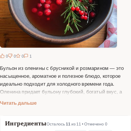
0
0
0
1
Бульон из оленины с брусникой и розмарином — это
насыщенное, ароматное и полезное блюдо, которое
идеально подходит для холодного времени года.
Оленина придает бульону глубокий, богатый вкус, а
брусника добавляет легкую кислинку и яркий аромат.
Читать дальше
Розмарин дополняет композицию своими хвойными
нотками, делая бульон еще более аппетитным. Этот
Ингредиенты
рецепт отлично подойдет для тех, кто ценит
Осталось
11
из
11
• Отмечено
0