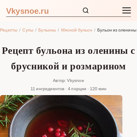
Vkysnoe.ru
Закуски и салаты
Рецепты
Супы
Бульоны
Мясной бульон
Бульон из оленины
Основные блюда
Рецепт бульона из оленины с
Супы
брусникой и розмарином
Ингредиенты
Автор: Vkysnoe
11 ингредиентов · 4 порции · 120 мин
Блог