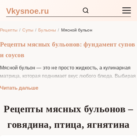
Vkysnoe.ru
Закуски и салаты
Рецепты
Супы
Бульоны
Мясной бульон
Основные блюда
Рецепты мясных бульонов: фундамент супов
и соусов
Супы
Мясной бульон — это не просто жидкость, а кулинарная
Ингредиенты
матрица, которая поднимает вкус любого блюда. Выбирая
правильные кости, соблюдая температуру томления и
Читать дальше
баланс специй, можно получить кристально-прозрачный,
Блог
умами-насыщенный отвар, способный превратить
Рецепты мясных бульонов –
обычный суп, ризотто или соус в гастрономический
шедевр. В этом разделе собраны проверенные рецепты
говядина, птица, ягнятина
мясных бульонов на говядине, птице и ягнятине,
снабжённые пошаговыми фото, временными