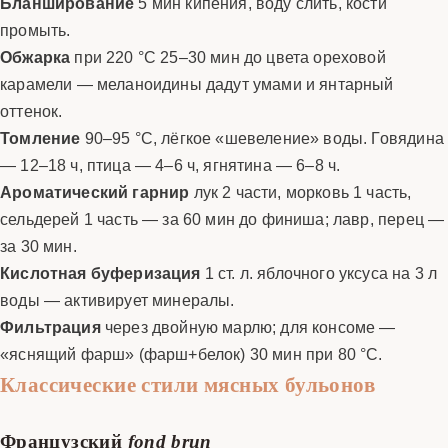
Бланширование
5 мин кипения, воду слить, кости
промыть.
Обжарка
при 220 °C 25–30 мин до цвета ореховой
карамели — меланоидины дадут умами и янтарный
оттенок.
Томление
90–95 °C, лёгкое «шевеление» воды. Говядина
— 12–18 ч, птица — 4–6 ч, ягнятина — 6–8 ч.
Ароматический гарнир
лук 2 части, морковь 1 часть,
сельдерей 1 часть — за 60 мин до финиша; лавр, перец —
за 30 мин.
Кислотная буферизация
1 ст. л. яблочного уксуса на 3 л
воды — активирует минералы.
Фильтрация
через двойную марлю; для консоме —
«яснящий фарш» (фарш+белок) 30 мин при 80 °C.
Классические стили мясных бульонов
Французский
fond brun