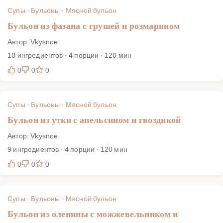
диаграммами и лайфхаками ресторанных шефов.
Супы
·
Бульоны
·
Мясной бульон
Бульон из фазана с грушей и розмарином
Автор: Vkysnoe
10 ингредиентов · 4 порции · 120 мин
0
0
0
Супы
·
Бульоны
·
Мясной бульон
Бульон из утки с апельсином и гвоздикой
Автор: Vkysnoe
9 ингредиентов · 4 порции · 120 мин
0
0
0
Супы
·
Бульоны
·
Мясной бульон
Бульон из оленины с можжевельником и