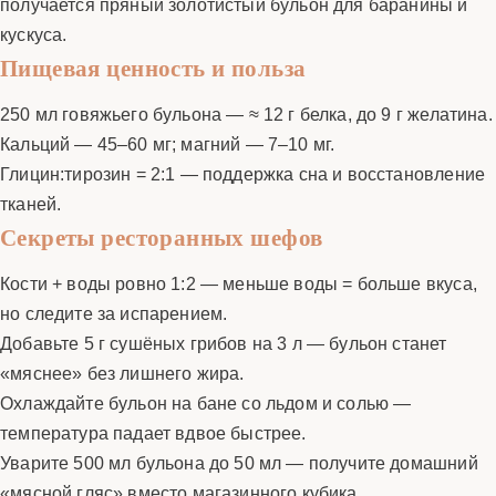
получается пряный золотистый бульон для баранины и
кускуса.
Пищевая ценность и польза
250 мл говяжьего бульона — ≈ 12 г белка, до 9 г желатина.
Кальций — 45–60 мг; магний — 7–10 мг.
Глицин:тирозин = 2:1 — поддержка сна и восстановление
тканей.
Секреты ресторанных шефов
Кости + воды ровно 1:2 — меньше воды = больше вкуса,
но следите за испарением.
Добавьте 5 г сушёных грибов на 3 л — бульон станет
«мяснее» без лишнего жира.
Охлаждайте бульон на бане со льдом и солью —
температура падает вдвое быстрее.
Уварите 500 мл бульона до 50 мл — получите домашний
«мясной гляс» вместо магазинного кубика.