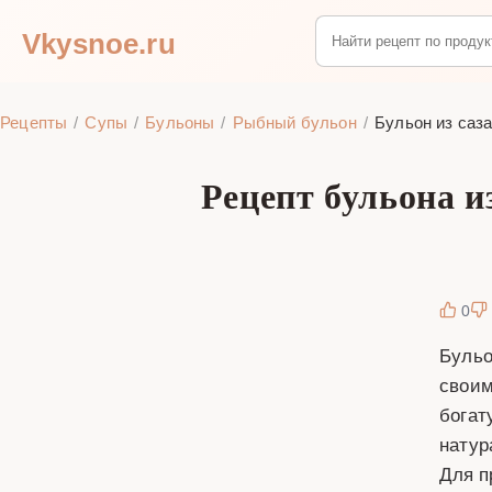
Vkysnoe.ru
Рецепты
Супы
Бульоны
Рыбный бульон
Бульон из саз
Рецепт бульона и
0
Бульо
своим
богат
натур
Для п