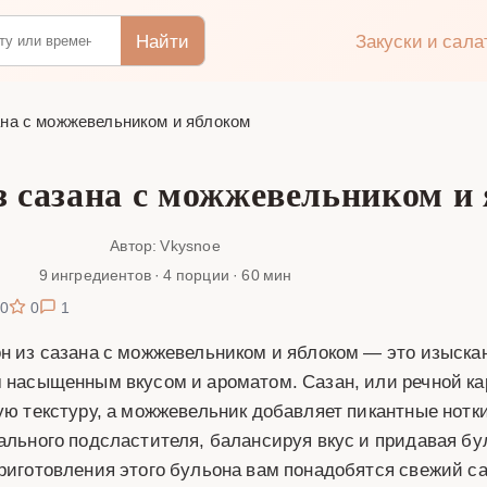
Найти
Закуски и сал
ана с можжевельником и яблоком
з сазана с можжевельником и
Автор: Vkysnoe
9 ингредиентов · 4 порции · 60 мин
0
0
1
н из сазана с можжевельником и яблоком — это изыскан
 насыщенным вкусом и ароматом. Сазан, или речной ка
ую текстуру, а можжевельник добавляет пикантные нотки
ального подсластителя, балансируя вкус и придавая бу
риготовления этого бульона вам понадобятся свежий са