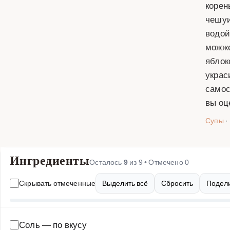
корен
чешуи
водой
можже
яблок
украс
самос
вы оц
Супы
·
Ингредиенты
Осталось
9
из
9
• Отмечено
0
Скрывать отмеченные
Выделить всё
Сбросить
Подели
Соль
—
по вкусу