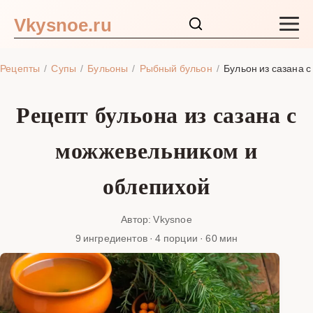
Vkysnoe.ru
Закуски и салаты
Рецепты
Супы
Бульоны
Рыбный бульон
Бульон из сазана 
Основные блюда
Рецепт бульона из сазана с
Супы
можжевельником и
Ингредиенты
облепихой
Блог
Автор: Vkysnoe
9 ингредиентов · 4 порции · 60 мин