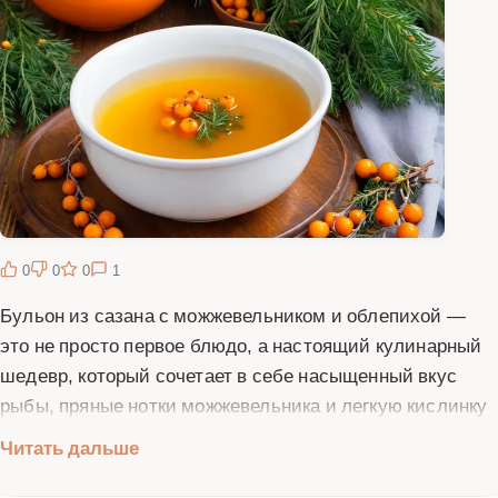
0
0
0
1
Бульон из сазана с можжевельником и облепихой —
это не просто первое блюдо, а настоящий кулинарный
шедевр, который сочетает в себе насыщенный вкус
рыбы, пряные нотки можжевельника и легкую кислинку
облепихи. Этот бульон обладает не только изысканным
Читать дальше
вкусом, но и множеством полезных свойств, благодаря
богатому составу ингредиентов. Сазан — пресноводная