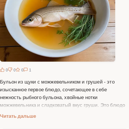
0
0
0
1
Бульон из щуки с можжевельником и грушей - это
изысканное первое блюдо, сочетающее в себе
нежность рыбного бульона, хвойные нотки
можжевельника и сладковатый вкус груши. Это блюдо
отличается сложным вкусовым букетом и тонким
Читать дальше
ароматом, который никого не оставит равнодушным.
Для приготовления этого бульона используется свежая