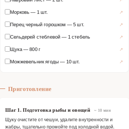
раздавливают, чтобы они отдали максимум эфирных
масел. Грушу очищают от кожуры, удаляют сердцевину
Морковь
—
1 шт.
и нарезают дольками, добавляя в бульон за 10 минут
Перец черный горошком
—
5 шт.
до окончания приготовления. Готовый бульон
получается прозрачным, с красивым золотистым
Сельдерей стеблевой
—
1 стебель
оттенком и насыщенным ароматом. Подают его
Щука
—
800 г
горячим, часто с кусочком отварной щуки, украсив
свежей зеленью. Блюдо идеально подходит для
Можжевельник ягоды
—
10 шт.
особенных occasions и способно удивить даже самых
искушенных гурманов своим необычным вкусовым
сочетанием. Этот бульон не только вкусен, но и
полезен: щука является источником легкоусвояемого
Приготовление
белка, витаминов группы B и фосфора, можжевельник
обладает антисептическими свойствами, а груша
Шаг 1. Подготовка рыбы и овощей
~ 10 мин
богата клетчаткой и витаминами. Блюдо отлично
подходит для диетического питания и укрепления
Щуку очистите от чешуи, удалите внутренности и
жабры, тщательно промойте под холодной водой.
иммунитета в холодное время года.