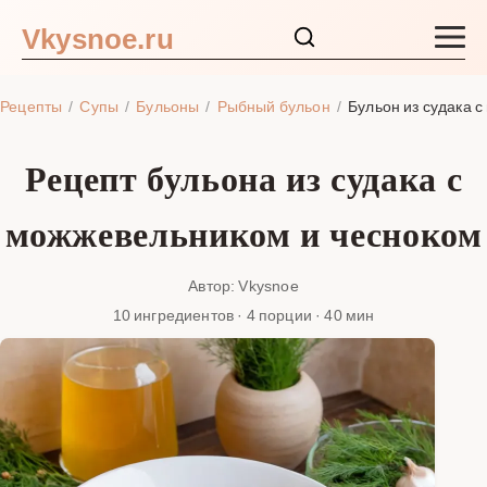
Vkysnoe.ru
Закуски и салаты
Рецепты
Супы
Бульоны
Рыбный бульон
Бульон из судака 
Основные блюда
Рецепт бульона из судака с
Супы
можжевельником и чесноком
Ингредиенты
Автор: Vkysnoe
10 ингредиентов · 4 порции · 40 мин
Блог