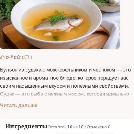
0
0
0
1
Бульон из судака с можжевельником и чесноком — это
изысканное и ароматное блюдо, которое порадует вас
своим насыщенным вкусом и полезными свойствами.
Судак — это рыба с нежным мясом, которая идеально
подходит для приготовления бульона. Можжевельник
Читать дальше
добавляет блюду хвойные нотки, а чеснок придает
пикантность и аромат. Для приготовления бульона вам
Ингредиенты
понадобится свежий судак, можжевеловые ягоды,
Осталось
10
из
10
• Отмечено
0