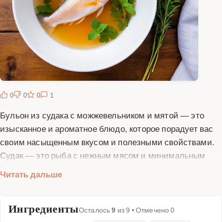
0
0
0
1
Бульон из судака с можжевельником и мятой — это
изысканное и ароматное блюдо, которое порадует вас
своим насыщенным вкусом и полезными свойствами.
Судак — это рыба с нежным мясом и минимальным
количеством костей, что делает её идеальной основой
Читать дальше
для бульона. Можжевельник придаёт бульону лёгкую
хвойную нотку, а мята добавляет свежесть и
Ингредиенты
завершённость вкуса. Приготовление этого бульона
Осталось
9
из
9
• Отмечено
0