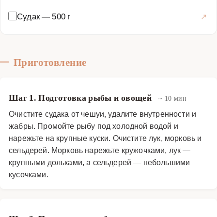
пищеварения. Попробуйте этот рецепт, и вы оцените
Судак
—
500 г
его неповторимый вкус и аромат.
Супы
·
Бульоны
·
Рыбный бульон
Приготовление
Шаг 1. Подготовка рыбы и овощей
~ 10 мин
Очистите судака от чешуи, удалите внутренности и
жабры. Промойте рыбу под холодной водой и
нарежьте на крупные куски. Очистите лук, морковь и
сельдерей. Морковь нарежьте кружочками, лук —
крупными дольками, а сельдерей — небольшими
кусочками.