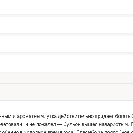
ным и ароматным, утка действительно придает богатый
советовали, и не пожалел — бульон вышел наваристым. П
особенно в холодное время года. Спасибо за подробное 