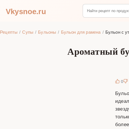
Vkysnoe.ru
Рецепты
Супы
Бульоны
Бульон для рамена
Бульон с у
Ароматный бу
0
Бульо
идеал
звезд
тольк
более