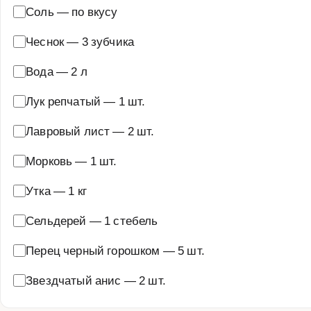
Соль
—
по вкусу
Чеснок
—
3 зубчика
Вода
—
2 л
Лук репчатый
—
1 шт.
Лавровый лист
—
2 шт.
Морковь
—
1 шт.
Утка
—
1 кг
Сельдерей
—
1 стебель
Перец черный горошком
—
5 шт.
Звездчатый анис
—
2 шт.