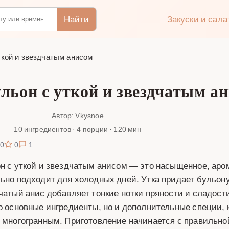
Найти
Закуски и сал
ткой и звездчатым анисом
льон с уткой и звездчатым а
Автор: Vkysnoe
10 ингредиентов · 4 порции · 120 мин
0
0
1
н с уткой и звездчатым анисом — это насыщенное, аро
ьно подходит для холодных дней. Утка придает бульону 
чатый анис добавляет тонкие нотки пряности и сладости
о основные ингредиенты, но и дополнительные специи, 
 многогранным. Приготовление начинается с правильной