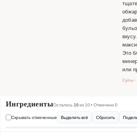
тщате
обжар
добав
бульо
вкусу
макси
Это б
минер
или п
Супы
·
Ингредиенты
Осталось
10
из
10
• Отмечено
0
Скрывать отмеченные
Выделить всё
Сбросить
Подели