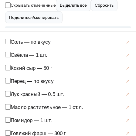
жирности, чтобы бургер получился сочным. Печеная
Скрывать отмеченные
Выделить всё
Сбросить
свекла добавляет блюду сладковатый привкус и делает
его более полезным. Козий сыр придает бургеру
Поделиться/скопировать
пикантность и нежную текстуру. Для приготовления
этого бургера вам понадобится свежая булочка,
желательно с кунжутом, листья салата, соус по вашему
Соль
—
по вкусу
вкусу и немного времени. Обязательно попробуйте этот
Свёкла
—
1 шт.
рецепт, и вы не пожалеете!
Козий сыр
—
50 г
Основные блюда
·
Мясные блюда
·
Бургеры
Перец
—
по вкусу
Лук красный
—
0.5 шт.
Масло растительное
—
1 ст.л.
Помидор
—
1 шт.
Говяжий фарш
—
300 г