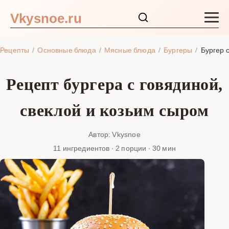
Vkysnoe.ru
Закуски и салаты
Рецепты
Основные блюда
Мясные блюда
Бургеры
Бургер 
Основные блюда
Рецепт бургера с говядиной,
Супы
свеклой и козьим сыром
Ингредиенты
Автор: Vkysnoe
11 ингредиентов · 2 порции · 30 мин
Блог