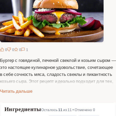
0
0
0
1
Бургер с говядиной, печеной свеклой и козьим сыром —
это настоящее кулинарное удовольствие, сочетающее
в себе сочность мяса, сладость свеклы и пикантность
козьего сыра. Этот рецепт идеально подходит для тех,
кто любит экспериментировать с вкусами и хочет
Читать дальше
удивить своих гостей необычным блюдом. Говядина
для бургера должна быть свежей и качественной,
Ингредиенты
лучше всего использовать фарш из мяса средней
Осталось
11
из
11
• Отмечено
0