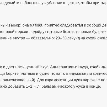
 сделайте небольшое углубление в центре, чтобы при жар
ый выбор: она мягкая, приятно сладковатая и хорошо д
теновой версии подойдут готовые безглютеновые булочки 
ивание внутри — обязательно: 20–30 секунд на сухой сков
и дает насыщенный вкус. Альтернативы: гауда, колби-дже
щи берите плотные и сухие: томат с минимальным количес
карамелизованный). Для карамелизации лука нарежьте пол
ожно добавить 1–2 ч. л. бальзамического уксуса в конце.