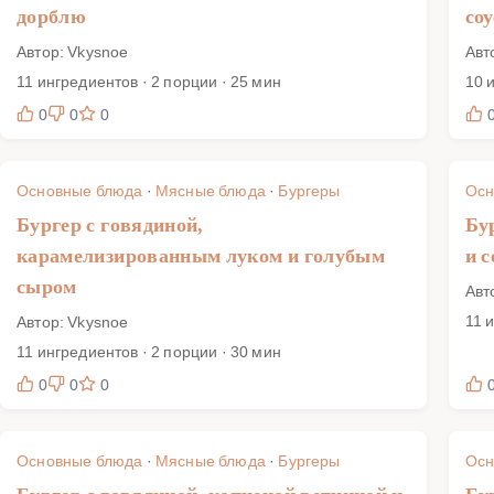
дорблю
со
Автор: Vkysnoe
Авт
11 ингредиентов · 2 порции · 25 мин
10 
0
0
0
Основные блюда
·
Мясные блюда
·
Бургеры
Осн
Бургер с говядиной,
Бу
карамелизированным луком и голубым
и 
сыром
Авт
11 
Автор: Vkysnoe
11 ингредиентов · 2 порции · 30 мин
0
0
0
Основные блюда
·
Мясные блюда
·
Бургеры
Осн