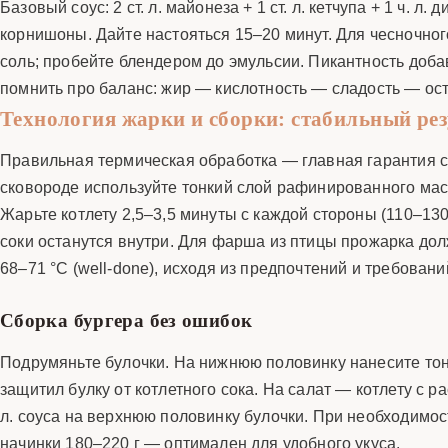
Базовый соус: 2 ст. л. майонеза + 1 ст. л. кетчупа + 1 ч. л
корнишоны. Дайте настояться 15–20 минут. Для чесночного
соль; пробейте блендером до эмульсии. Пикантность доба
помнить про баланс: жир — кислотность — сладость — остр
Технология жарки и сборки: стабильный рез
Правильная термическая обработка — главная гарантия с
сковороде используйте тонкий слой рафинированного масл
Жарьте котлету 2,5–3,5 минуты с каждой стороны (110–130
соки останутся внутри. Для фарша из птицы прожарка дол
68–71 °C (well-done), исходя из предпочтений и требовани
Сборка бургера без ошибок
Подрумяньте булочки. На нижнюю половинку нанесите тонки
защитил булку от котлетного сока. На салат — котлету с
л. соуса на верхнюю половинку булочки. При необходимо
начинки 180–220 г — оптимален для удобного укуса.