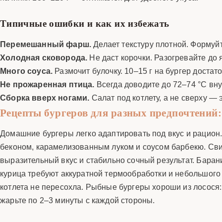
Типичные ошибки и как их избежать
Перемешанный фарш.
Делает текстуру плотной. Формуй
Холодная сковорода.
Не даст корочки. Разогревайте до 
Много соуса.
Размочит булочку. 10–15 г на бургер достато
Не прожаренная птица.
Всегда доводите до 72–74 °C вну
Сборка вверх ногами.
Салат под котлету, а не сверху — э
Рецепты бургеров для разных предпочтений: 
Домашние бургеры легко адаптировать под вкус и рацион
беконом, карамелизованным луком и соусом барбекю. Свин
выразительный вкус и стабильно сочный результат. Баран
курица требуют аккуратной термообработки и небольшого ко
котлета не пересохла. Рыбные бургеры хороши из лосося:
жарьте по 2–3 минуты с каждой стороны.