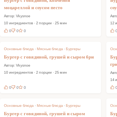
Бургер с говядиной, копченой
Бу
моцареллой и соусом песто
соу
Автор: Vkysnoe
Авт
10 ингредиентов · 2 порции · 25 мин
12 
0
0
0
Основные блюда
·
Мясные блюда
·
Бургеры
Осн
Бургер с говядиной, грушей и сыром бри
Бу
гр
Автор: Vkysnoe
10 ингредиентов · 2 порции · 25 мин
Авт
14 
0
0
0
Основные блюда
·
Мясные блюда
·
Бургеры
Осн
Бургер с говядиной, грушей и сыром
Бу