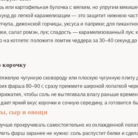
 или картофельная булочка с мягким, но упругим мякишем
екунд до легкой карамелизации — это защитит нижнюю част
кетчупа, дижонской горчицы, уксуса и паприки; для пикант
ики, салат ромэн, лук; сладость — карамелизованный лук
на котлете: положите ломтик чеддера за 30–40 секунд до 
ю корочку
тяжелую чугунную сковороду или плоскую чугунную плиту 
рик фарша 80–90 г, сразу прижмите широкой лопаткой чер
прижатия, чтобы соль не вытягивала влагу раньше времен
дает яркий вкус корочки и сочную середину, а готовится б
ты, сыр и овощи
лучше прокручивать самостоятельно из охлажденной лопа
лить фарш заранее не нужно: соль распустит белки и сдел