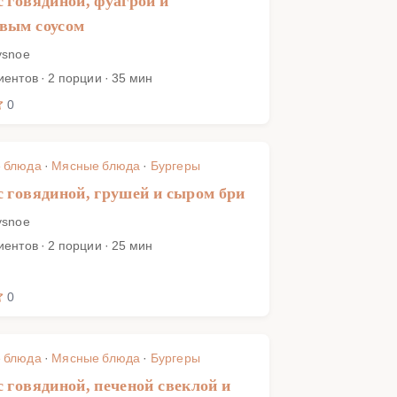
с говядиной, фуагрой и
вым соусом
ysnoe
иентов · 2 порции · 35 мин
0
 блюда
·
Мясные блюда
·
Бургеры
с говядиной, грушей и сыром бри
ysnoe
иентов · 2 порции · 25 мин
0
 блюда
·
Мясные блюда
·
Бургеры
с говядиной, печеной свеклой и