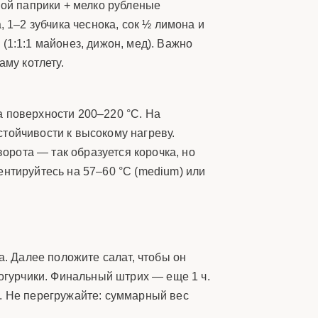
пченой паприки + мелко рубленые
 1–2 зубчика чеснока, сок ½ лимона и
(1:1:1 майонез, дижон, мед). Важно
аму котлету.
а поверхности 200–220 °C. На
тойчивости к высокому нагреву.
ворота — так образуется корочка, но
ентируйтесь на 57–60 °C (medium) или
а. Далее положите салат, чтобы он
 огурчики. Финальный штрих — еще 1 ч.
о. Не перегружайте: суммарный вес