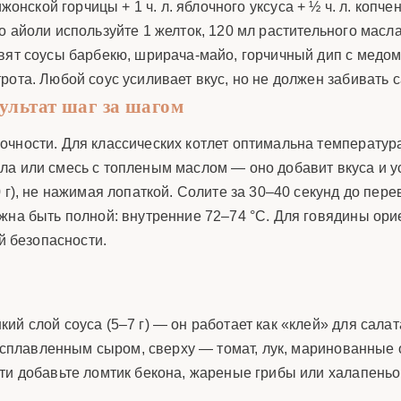
. дижонской горчицы + 1 ч. л. яблочного уксуса + ½ ч. л. ко
 айоли используйте 1 желток, 120 мл растительного масла,
вят соусы барбекю, шрирача-майо, горчичный дип с медом 
ота. Любой соус усиливает вкус, но не должен забивать с
ультат шаг за шагом
очности. Для классических котлет оптимальна температур
а или смесь с топленым маслом — оно добавит вкуса и ус
 г), не нажимая лопаткой. Солите за 30–40 секунд до пере
жна быть полной: внутренние 72–74 °C. Для говядины ори
й безопасности.
й слой соуса (5–7 г) — он работает как «клей» для салат
 расплавленным сыром, сверху — томат, лук, маринованные
сти добавьте ломтик бекона, жареные грибы или халапень