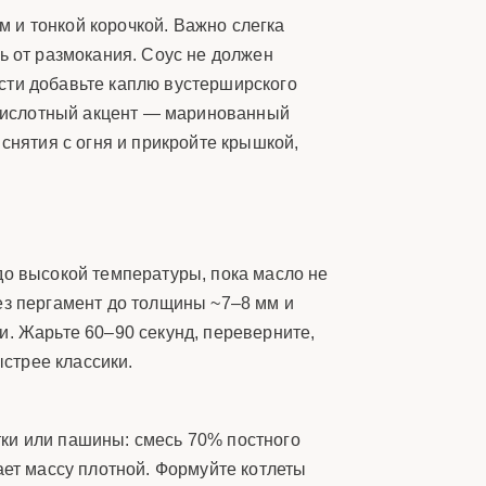
 и тонкой корочкой. Важно слегка
ь от размокания. Соус не должен
ности добавьте каплю вустерширского
; кислотный акцент — маринованный
снятия с огня и прикройте крышкой,
до высокой температуры, пока масло не
ез пергамент до толщины ~7–8 мм и
и. Жарьте 60–90 секунд, переверните,
ыстрее классики.
тки или пашины: смесь 70% постного
ает массу плотной. Формуйте котлеты