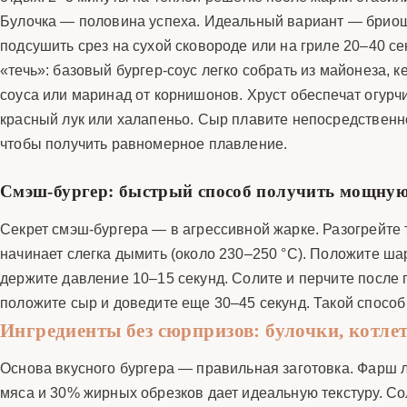
Булочка — половина успеха. Идеальный вариант — бриошь
подсушить срез на сухой сковороде или на гриле 20–40 с
«течь»: базовый бургер-соус легко собрать из майонеза, 
соуса или маринад от корнишонов. Хруст обеспечат огурч
красный лук или халапеньо. Сыр плавите непосредственно 
чтобы получить равномерное плавление.
Смэш-бургер: быстрый способ получить мощну
Секрет смэш-бургера — в агрессивной жарке. Разогрейте 
начинает слегка дымить (около 230–250 °C). Положите ша
держите давление 10–15 секунд. Солите и перчите после 
положите сыр и доведите еще 30–45 секунд. Такой способ 
Ингредиенты без сюрпризов: булочки, котле
Основа вкусного бургера — правильная заготовка. Фарш 
мяса и 30% жирных обрезков дает идеальную текстуру. Со