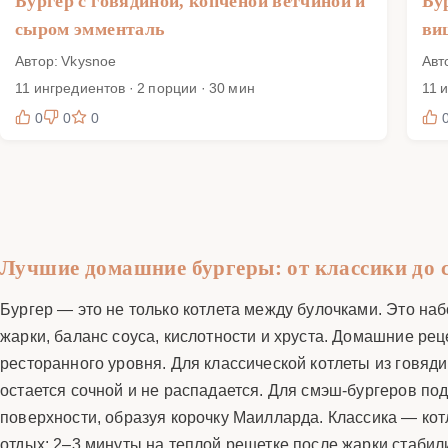
Бургер с говядиной, копченой ветчиной и
Бу
сыром эмменталь
ви
Автор: Vkysnoe
Авт
11 ингредиентов · 2 порции · 30 мин
11 
0
0
0
Лучшие домашние бургеры: от классики до 
Бургер — это не только котлета между булочками. Это н
жарки, баланс соуса, кислотности и хруста. Домашние ре
ресторанного уровня. Для классической котлеты из говяд
остается сочной и не распадается. Для смэш-бургеров п
поверхности, образуя корочку Маилларда. Классика — котл
отдых: 2–3 минуты на теплой решетке после жарки стабил