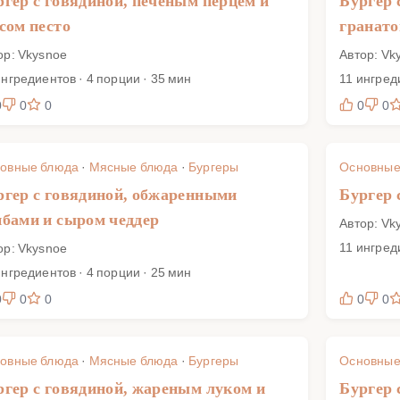
ргер с говядиной, печеным перцем и
Бургер 
сом песто
гранато
ор: Vkysnoe
Автор: Vk
ингредиентов · 4 порции · 35 мин
11 ингред
0
0
0
0
0
овные блюда
·
Мясные блюда
·
Бургеры
Основные
ргер с говядиной, обжаренными
Бургер 
ибами и сыром чеддер
Автор: Vk
11 ингред
ор: Vkysnoe
ингредиентов · 4 порции · 25 мин
0
0
0
0
0
овные блюда
·
Мясные блюда
·
Бургеры
Основные
ргер с говядиной, жареным луком и
Бургер 