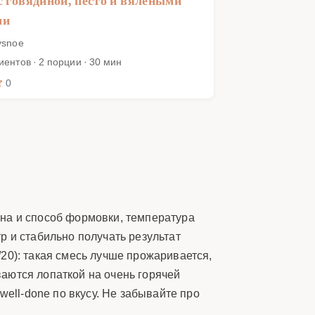
с говядиной, песто и вялеными
ми
ysnoe
иентов · 2 порции · 30 мин
0
ина и способ формовки, температура
р и стабильно получать результат
20): такая смесь лучше прожаривается,
аются лопаткой на очень горячей
well-done по вкусу. Не забывайте про