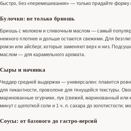
быстро, без «перемешивания» — только придайте форму и
Булочки: не только бриошь
Бриошь с молоком и сливочным маслом — самый популярн
немного плотнее и дольше остаются свежими. Для безглю
ромэн или айсберг, которые заменяют верх и низ. Подсуш
маслом — для карамельного аромата.
Сыры и начинка
Чеддер средней выдержки — универсален: плавится ровно 
для пикантности, проволоне для тянущейся текстуры. Ово
маринованные огурчики, лук (свежий, маринованный или 
минут с щепоткой соли и 1 ч. л. сахара до золотистости; м
Соусы: от базового до гастро-версий