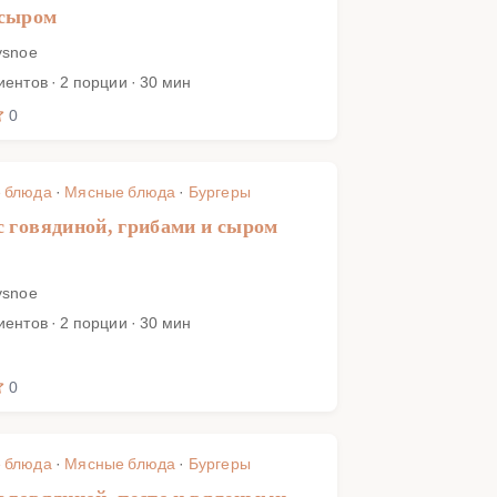
 сыром
ysnoe
иентов · 2 порции · 30 мин
0
 блюда
·
Мясные блюда
·
Бургеры
с говядиной, грибами и сыром
ysnoe
иентов · 2 порции · 30 мин
0
 блюда
·
Мясные блюда
·
Бургеры