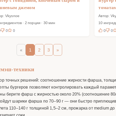
ргер с говядиной, копченым сыром и
Бургер 
шневым джемом
томата
ор: Vkysnoe
Автор: Vk
ингредиентов · 2 порции · 30 мин
10 ингред
0
0
0
0
0
«
1
2
3
»
смэш-техники
абор точных решений: соотношение жирности фарша, толщ
цепты бургеров позволяют контролировать каждый парамет
ины берите фарш с жирностью около 20% (соотношение 80/
одойдут шарики фарша по 70–90 г — они быстро приплющив
ета 110–140 г толщиной 1,5–2 см, прожарка от medium до 
изируют соки.