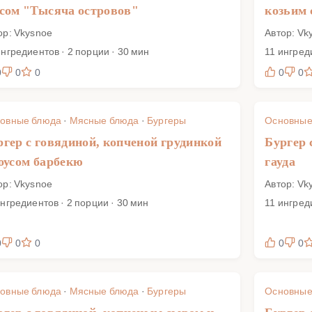
усом "Тысяча островов"
козьим
ор: Vkysnoe
Автор: Vk
ингредиентов · 2 порции · 30 мин
11 ингред
0
0
0
0
0
овные блюда
·
Мясные блюда
·
Бургеры
Основные
ргер с говядиной, копченой грудинкой
Бургер 
соусом барбекю
гауда
ор: Vkysnoe
Автор: Vk
ингредиентов · 2 порции · 30 мин
11 ингред
0
0
0
0
0
овные блюда
·
Мясные блюда
·
Бургеры
Основные