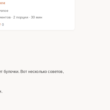
зом
ysnoe
иентов · 2 порции · 30 мин
0
т булочки. Вот несколько советов,
и.