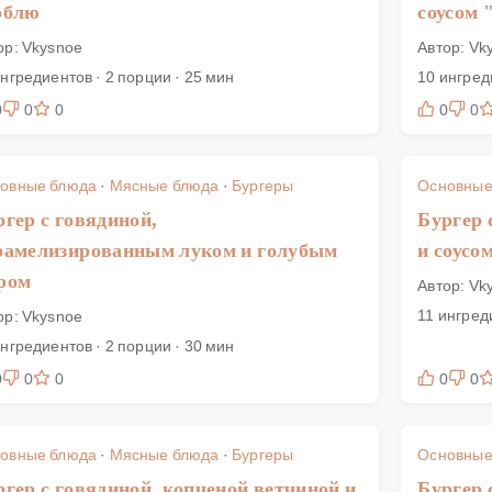
рблю
соусом 
ор: Vkysnoe
Автор: Vk
ингредиентов · 2 порции · 25 мин
10 ингред
0
0
0
0
0
овные блюда
·
Мясные блюда
·
Бургеры
Основные
ргер с говядиной,
Бургер 
рамелизированным луком и голубым
и соусо
ром
Автор: Vk
11 ингред
ор: Vkysnoe
ингредиентов · 2 порции · 30 мин
0
0
0
0
0
овные блюда
·
Мясные блюда
·
Бургеры
Основные
ргер с говядиной, копченой ветчиной и
Бургер 