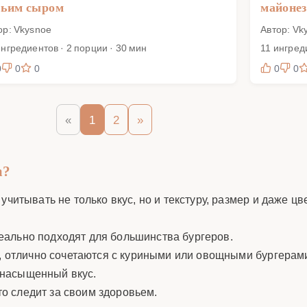
зьим сыром
майоне
ор: Vkysnoe
Автор: Vk
ингредиентов · 2 порции · 30 мин
11 ингред
0
0
0
0
0
«
1
2
»
а?
читывать не только вкус, но и текстуру, размер и даже цве
еально подходят для большинства бургеров.
 отлично сочетаются с куриными или овощными бургерам
 насыщенный вкус.
то следит за своим здоровьем.