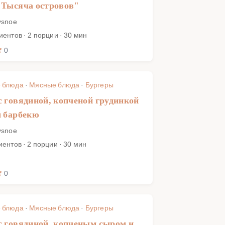
"Тысяча островов"
ysnoe
иентов · 2 порции · 30 мин
0
 блюда
·
Мясные блюда
·
Бургеры
с говядиной, копченой грудинкой
м барбекю
ysnoe
иентов · 2 порции · 30 мин
0
 блюда
·
Мясные блюда
·
Бургеры
с говядиной, копченым сыром и