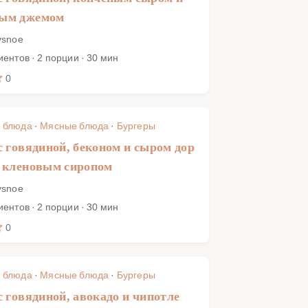
ым джемом
ysnoe
иентов · 2 порции · 30 мин
0
 блюда
·
Мясные блюда
·
Бургеры
с говядиной, беконом и сыром дор
 кленовым сиропом
ysnoe
иентов · 2 порции · 30 мин
0
 блюда
·
Мясные блюда
·
Бургеры
с говядиной, авокадо и чипотле