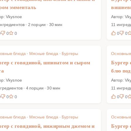
ром эмменталь
вишнев
ор: Vkysnoe
Автор: Vk
ингредиентов · 2 порции · 30 мин
11 ингред
0
0
0
0
0
овные блюда
·
Мясные блюда
·
Бургеры
Основные
ргер с говядиной, шпинатом и сыром
Бургер 
та
блю под
ор: Vkysnoe
Автор: Vk
нгредиентов · 4 порции · 30 мин
11 ингред
0
0
0
0
0
овные блюда
·
Мясные блюда
·
Бургеры
Основные
ргер с говядиной, инжирным джемом и
Бургер 