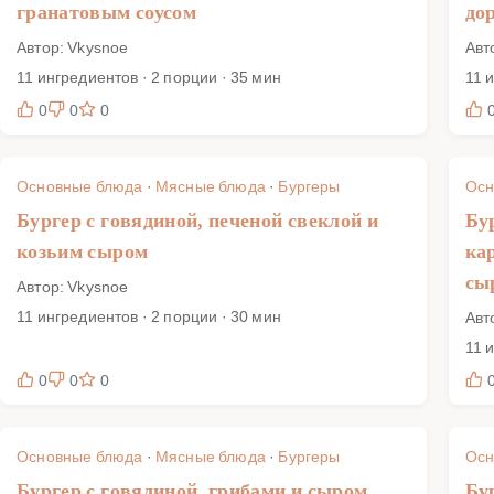
гранатовым соусом
до
Автор: Vkysnoe
Авт
11 ингредиентов · 2 порции · 35 мин
11 
0
0
0
Основные блюда
·
Мясные блюда
·
Бургеры
Осн
Бургер с говядиной, печеной свеклой и
Бу
козьим сыром
ка
сы
Автор: Vkysnoe
11 ингредиентов · 2 порции · 30 мин
Авт
11 
0
0
0
Основные блюда
·
Мясные блюда
·
Бургеры
Осн
Бургер с говядиной, грибами и сыром
Бу