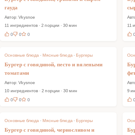
гауда
сы
Автор: Vkysnoe
Авт
11 ингредиентов · 2 порции · 30 мин
11 
0
0
0
Основные блюда
·
Мясные блюда
·
Бургеры
Осн
Бургер с говядиной, песто и вялеными
Бу
томатами
фе
Автор: Vkysnoe
Авт
10 ингредиентов · 2 порции · 30 мин
9 и
0
0
0
Основные блюда
·
Мясные блюда
·
Бургеры
Осн
Бургер с говядиной, черносливом и
Бу