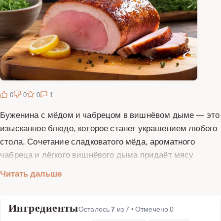
0
0
0
1
Буженина с мёдом и чабрецом в вишнёвом дыме — это
изысканное блюдо, которое станет украшением любого
стола. Сочетание сладковатого мёда, ароматного
чабреца и лёгкого вишнёвого дыма придаёт мясу
неповторимый вкус и аромат. Буженина,
Читать дальше
приготовленная по этому рецепту, получается сочной,
нежной и очень вкусной. Это блюдо идеально подходит
Ингредиенты
для праздничных застолий, семейных ужинов или
Осталось
7
из
7
• Отмечено
0