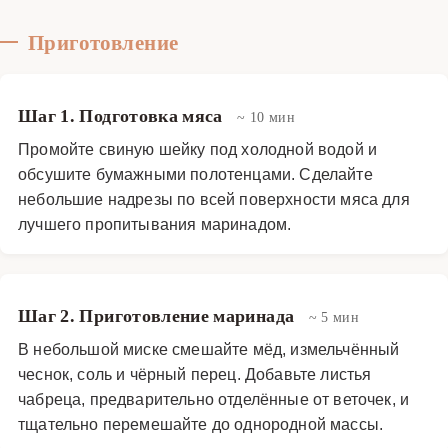
времени и терпения, но результат того стоит. Это
блюдо станет настоящим украшением вашего стола и
Приготовление
запомнится всем, кто его попробует. Мы рекомендуем
подавать буженину с картофельным пюре, овощами
Шаг 1. Подготовка мяса
~ 10 мин
или свежим хлебом. Также она отлично сочетается с
красным вином или пивом. Попробуйте приготовить
Промойте свиную шейку под холодной водой и
буженину по нашему рецепту, и вы убедитесь, что это
обсушите бумажными полотенцами. Сделайте
небольшие надрезы по всей поверхности мяса для
одно из самых вкусных и ароматных блюд, которые
лучшего пропитывания маринадом.
можно сделать дома.
Основные блюда
·
Мясные блюда
·
Буженина
Шаг 2. Приготовление маринада
~ 5 мин
В небольшой миске смешайте мёд, измельчённый
чеснок, соль и чёрный перец. Добавьте листья
чабреца, предварительно отделённые от веточек, и
тщательно перемешайте до однородной массы.