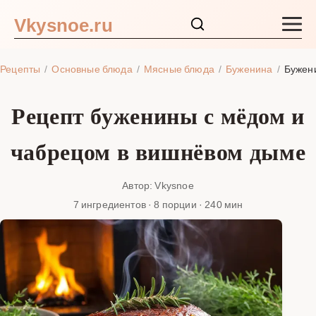
Vkysnoe.ru
Закуски и салаты
Рецепты
Основные блюда
Мясные блюда
Буженина
Бужен
Основные блюда
Рецепт буженины с мёдом и
Супы
чабрецом в вишнёвом дыме
Ингредиенты
Автор: Vkysnoe
7 ингредиентов · 8 порции · 240 мин
Блог