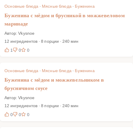
подготовлены, остаётся только следовать шагам и
Основные блюда
·
Мясные блюда
·
Буженина
наслаждаться результатом.
Буженина с мёдом и брусникой в можжевеловом
маринаде
Автор: Vkysnoe
12 ингредиентов · 8 порции · 240 мин
1
0
0
Основные блюда
·
Мясные блюда
·
Буженина
Буженина с мёдом и можжевельником в
брусничном соусе
Автор: Vkysnoe
12 ингредиентов · 8 порции · 240 мин
0
0
0