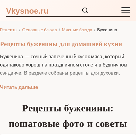
Vkysnoe.ru
Закуски и салаты
Рецепты
Основные блюда
Мясные блюда
Буженина
Основные блюда
Рецепты буженины для домашней кухни
Буженина — сочный запечённый кусок мяса, который
Супы
одинаково хорош на праздничном столе и в будничном
сэндвиче. В разделе собраны рецепты для духовки,
Ингредиенты
рукава, фольги, гриля и су-вид, плюс понятные маринады
Читать дальше
и «сухой посол». Мы объясняем выбор отруба, точные
Блог
температуры и время, показываем пошаговые фото и
Рецепты буженины:
даём практичные лайфхаки: как добиться румяной
корочки, сохранить соки и получить красивую нарезку.
пошаговые фото и советы
Выберите классический чесночный вариант или
ароматные специи с травами — детали и пропорции уже