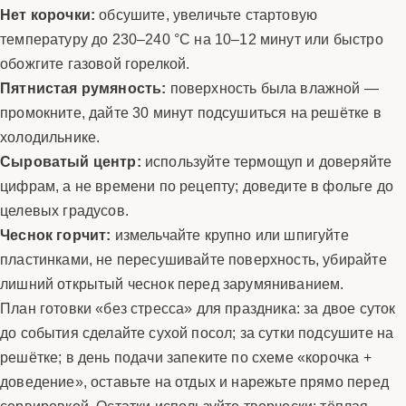
Нет корочки:
обсушите, увеличьте стартовую
температуру до 230–240 °C на 10–12 минут или быстро
обожгите газовой горелкой.
Пятнистая румяность:
поверхность была влажной —
промокните, дайте 30 минут подсушиться на решётке в
холодильнике.
Сыроватый центр:
используйте термощуп и доверяйте
цифрам, а не времени по рецепту; доведите в фольге до
целевых градусов.
Чеснок горчит:
измельчайте крупно или шпигуйте
пластинками, не пересушивайте поверхность, убирайте
лишний открытый чеснок перед зарумяниванием.
План готовки «без стресса» для праздника: за двое суток
до события сделайте сухой посол; за сутки подсушите на
решётке; в день подачи запеките по схеме «корочка +
доведение», оставьте на отдых и нарежьте прямо перед
сервировкой. Остатки используйте творчески: тёплая