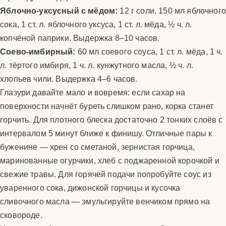
Яблочно-уксусный с мёдом:
12 г соли, 150 мл яблочног
сока, 1 ст. л. яблочного уксуса, 1 ст. л. мёда, ½ ч. л.
копчёной паприки. Выдержка 8–10 часов.
Соево-имбирный:
60 мл соевого соуса, 1 ст. л. мёда, 1 ч.
л. тёртого имбиря, 1 ч. л. кунжутного масла, ½ ч. л.
хлопьев чили. Выдержка 4–6 часов.
Глазури давайте мало и вовремя: если сахар на
поверхности начнёт буреть слишком рано, корка станет
горчить. Для плотного блеска достаточно 2 тонких слоёв с
интервалом 5 минут ближе к финишу. Отличные пары к
буженине — хрен со сметаной, зернистая горчица,
маринованные огурчики, хлеб с поджаренной корочкой и
свежие травы. Для горячей подачи попробуйте соус из
уваренного сока, дижонской горчицы и кусочка
сливочного масла — эмульгируйте венчиком прямо на
сковороде.