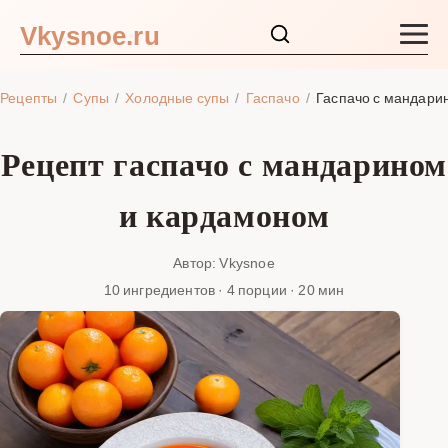
Vkysnoe.ru
Закуски и салаты
Рецепты
Супы
Холодные супы
Гаспачо
Гаспачо с мандари
Основные блюда
Рецепт гаспачо с мандарином
Супы
и кардамоном
Ингредиенты
Автор: Vkysnoe
10 ингредиентов · 4 порции · 20 мин
Блог