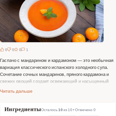
0
0
0
1
Гаспачо с мандарином и кардамоном — это необычная
вариация классического испанского холодного супа.
Сочетание сочных мандаринов, пряного кардамона и
свежих овощей создает освежающий и насыщенный
вкус, идеальный для летнего обеда. Этот рецепт
Читать дальше
отличается легкостью приготовления и яркими
вкусовыми акцентами. Мандарины придают гаспачо
Ингредиенты
легкую цитрусовую нотку, а кардамон добавляет
Осталось
10
из
10
• Отмечено
0