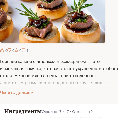
0
0
0
1
Горячие канапе с ягненком и розмарином — это
изысканная закуска, которая станет украшением любого
стола. Нежное мясо ягненка, приготовленное с
ароматным розмарином, подается на хрустящих
ломтиках багета или специальных тостах для канапе.
Читать дальше
Это блюдо идеально подходит для фуршетов,
праздничных ужинов или просто для того, чтобы
Ингредиенты
порадовать себя и близких чем-то особенным. В этом
Осталось
7
из
7
• Отмечено
0