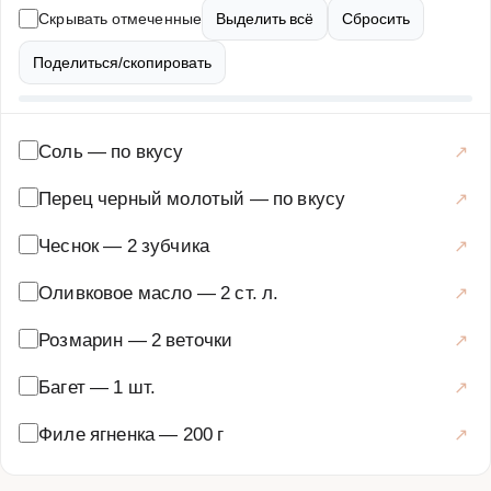
рецепте мы расскажем, как правильно приготовить
Скрывать отмеченные
Выделить всё
Сбросить
мясо, чтобы оно оставалось сочным и ароматным, как
подобрать идеальные специи и как красиво подать
Поделиться/скопировать
канапе. Вы узнаете все секреты приготовления этого
блюда, от выбора мяса до финальной подачи. Готовьте
с удовольствием и наслаждайтесь результатом!
Соль
—
по вкусу
Закуски и салаты
·
Горячие закуски
·
Канапе
Перец черный молотый
—
по вкусу
Чеснок
—
2 зубчика
Оливковое масло
—
2 ст. л.
Розмарин
—
2 веточки
Багет
—
1 шт.
Филе ягненка
—
200 г