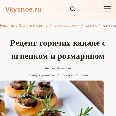
Vkysnoe.ru
Закуски и салаты
Рецепты
Закуски и салаты
Горячие закуски
Канапе
Горячие
Основные блюда
Рецепт горячих канапе с
Супы
ягненком и розмарином
Ингредиенты
Автор: Vkysnoe
7 ингредиентов · 4 порции · 25 мин
Блог